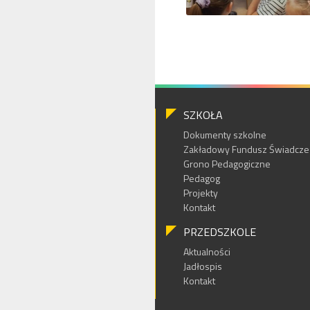
SZKOŁA
Dokumenty szkolne
Zakładowy Fundusz Świadczeń
Grono Pedagogiczne
Pedagog
Projekty
Kontakt
PRZEDSZKOLE
Aktualności
Jadłospis
Kontakt