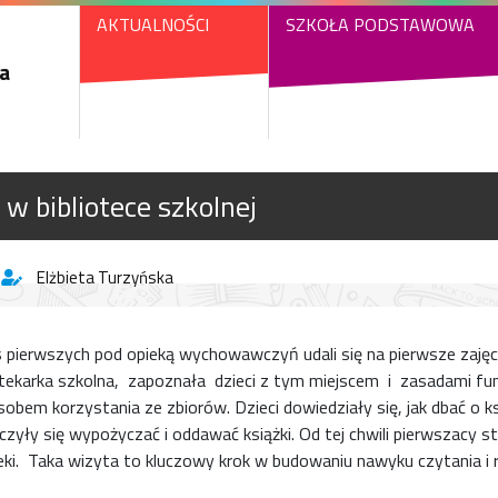
AKTUALNOŚCI
SZKOŁA PODSTAWOWA
a
 w bibliotece szkolnej
Elżbieta Turzyńska
 pierwszych pod opieką wychowawczyń udali się na pierwsze zajęcia
liotekarka szkolna, zapoznała dzieci z tym miejscem i zasadami f
osobem korzystania ze zbiorów. Dzieci dowiedziały się, jak dbać o ks
czyły się wypożyczać i oddawać książki. Od tej chwili pierwszacy sta
teki. Taka wizyta to kluczowy krok w budowaniu nawyku czytania i 