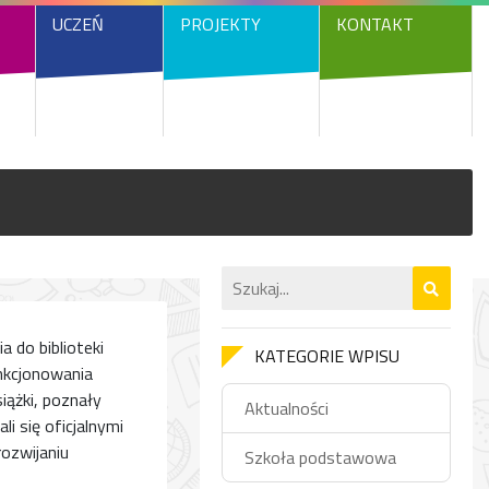
UCZEŃ
PROJEKTY
KONTAKT
 do biblioteki
KATEGORIE WPISU
unkcjonowania
iążki, poznały
Aktualności
li się oficjalnymi
rozwijaniu
Szkoła podstawowa