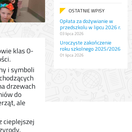
OSTATNIE WPISY
Opłata za dożywianie w
przedszkolu w lipcu 2026 r.
03 lipca 2026
Uroczyste zakończenie
roku szkolnego 2025/2026
wie klas 0-
01 lipca 2026
ści.
ny i symboli
achodzących
 na drzewach
niów do
erząt, ale
 cieplejszej
zyrody.