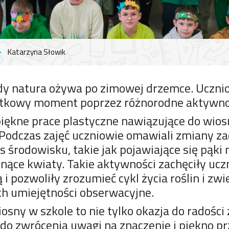
Katarzyna Słowik
gdy natura ożywa po zimowej drzemce. Ucznio
yjątkowy moment poprzez różnorodne aktywno
iękne prace plastyczne nawiązujące do wios
. Podczas zajęć uczniowie omawiali zmiany z
 środowisku, takie jak pojawiające się pąki
nące kwiaty. Takie aktywności zachęciły ucz
ą i pozwoliły zrozumieć cykl życia roślin i zwi
ch umiejętności obserwacyjne.
sny w szkole to nie tylko okazja do radości z
 do zwrócenia uwagi na znaczenie i piękno pr