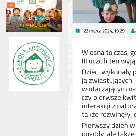
Przejdź do sekcji
PRZEDSZKOLE
22 marca 2024, 19:29
Wiosna to czas, 
III uczcili ten w
Dzieci wykonały p
ją zwiastujących
w otaczającym nas
czy pierwsze kwit
interakcji z natur
także rozwinęły i
Pierwszy dzień wio
pogody, ale także