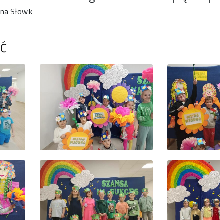
na Słowik
ĘĆ