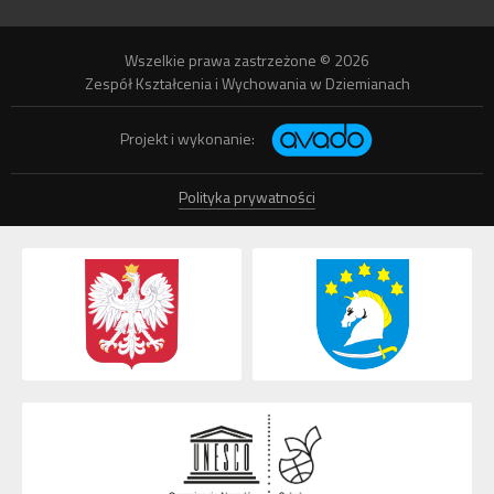
Wszelkie prawa zastrzeżone © 2026
Zespół Kształcenia i Wychowania w Dziemianach
Projekt i wykonanie:
Polityka prywatności