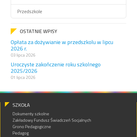
Przedszkole
OSTATNIE WPISY
Opłata za dożywianie w przedszkolu w lipcu
2026 r.
03 lipca 2026
Uroczyste zakończenie roku szkolnego
2025/2026
01 lipca 2026
SZKOŁA
Dokumenty szkolne
Zakładowy Fundusz Świadczeń Socjalnych
Grono Pedagogiczne
Pedagog