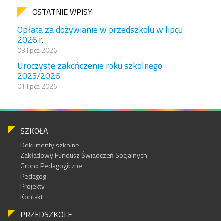
OSTATNIE WPISY
Opłata za dożywianie w przedszkolu w lipcu
2026 r.
03 lipca 2026
Uroczyste zakończenie roku szkolnego
2025/2026
01 lipca 2026
SZKOŁA
Dokumenty szkolne
Zakładowy Fundusz Świadczeń Socjalnych
Grono Pedagogiczne
Pedagog
Projekty
Kontakt
PRZEDSZKOLE