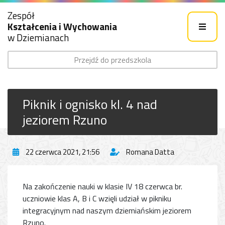
Zespół
Kształcenia i Wychowania
w Dziemianach
Przejdź do przedszkola
Piknik i ognisko kl. 4 nad
jeziorem Rzuno
22 czerwca 2021, 21:56
Romana Datta
Na zakończenie nauki w klasie IV 18 czerwca br.
uczniowie klas A, B i C wzięli udział w pikniku
integracyjnym nad naszym dziemiańskim jeziorem
Rzuno.