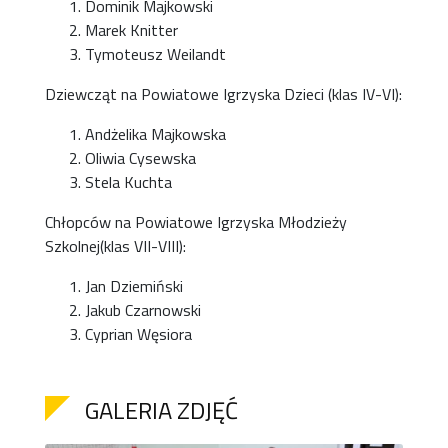
Dominik Majkowski
Marek Knitter
Tymoteusz Weilandt
Dziewcząt na Powiatowe Igrzyska Dzieci (klas IV-VI):
Andżelika Majkowska
Oliwia Cysewska
Stela Kuchta
Chłopców na Powiatowe Igrzyska Młodzieży
Szkolnej(klas VII-VIII):
Jan Dziemiński
Jakub Czarnowski
Cyprian Węsiora
GALERIA ZDJĘĆ