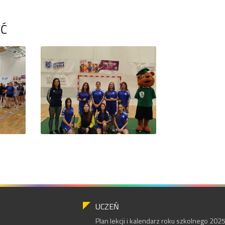
ĘĆ
UCZEŃ
Plan lekcji i kalendarz roku szkolnego 20