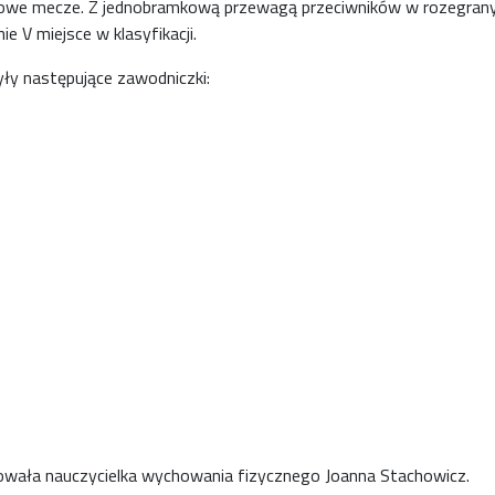
kowe mecze. Z jednobramkową przewagą przeciwników w rozegran
e V miejsce w klasyfikacji.
yły następujące zawodniczki:
owała nauczycielka wychowania fizycznego Joanna Stachowicz.