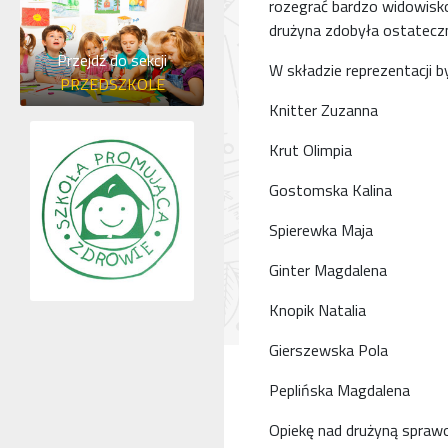
rozegrać bardzo widowis
drużyna zdobyła ostateczni
Przejdź do sekcji
W składzie reprezentacji b
PRZEDSZKOLE
Knitter Zuzanna
Krut Olimpia
Gostomska Kalina
Spierewka Maja
Ginter Magdalena
Knopik Natalia
Gierszewska Pola
Peplińska Magdalena
Opiekę nad drużyną spraw