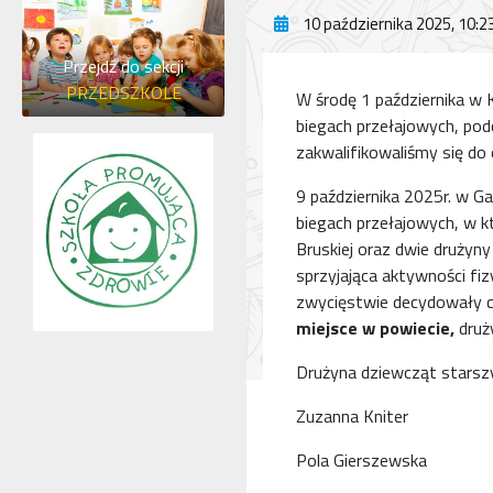
10 października 2025, 10:2
Przejdź do sekcji
PRZEDSZKOLE
W środę 1 października w 
biegach przełajowych, pod
zakwalifikowaliśmy się d
9 października 2025r. w G
biegach przełajowych, w kt
Bruskiej oraz dwie druży
sprzyjająca aktywności fi
zwycięstwie decydowały 
miejsce w powiecie,
druż
Drużyna dziewcząt starsz
Zuzanna Kniter
Pola Gierszewska