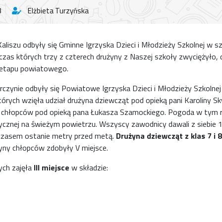
3
Elżbieta Turzyńska
Kaliszu odbyły się Gminne Igrzyska Dzieci i Młodzieży Szkolnej w 
czas których trzy z czterech drużyny z Naszej szkoły zwyciężyło, 
o etapu powiatowego.
arczynie odbyły się Powiatowe Igrzyska Dzieci i Młodzieży Szkoln
órych wzięła udział drużyna dziewcząt pod opieką pani Karoliny Sk
ny chłopców pod opieką pana Łukasza Szamockiego. Pogoda w tym r
zycznej na świeżym powietrzu. Wszyscy zawodnicy dawali z siebie 
czasem ostanie metry przed metą.
Drużyna dziewcząt z klas 7 i 8 
yny chłopców zdobyły V miejsce.
ych zajęła
III miejsce
w składzie: