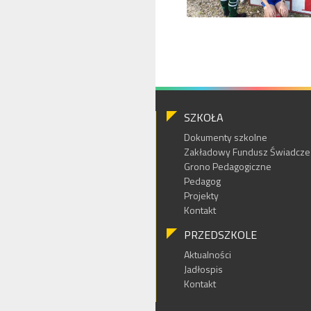
SZKOŁA
Dokumenty szkolne
Zakładowy Fundusz Świadczeń
Grono Pedagogiczne
Pedagog
Projekty
Kontakt
PRZEDSZKOLE
Aktualności
Jadłospis
Kontakt