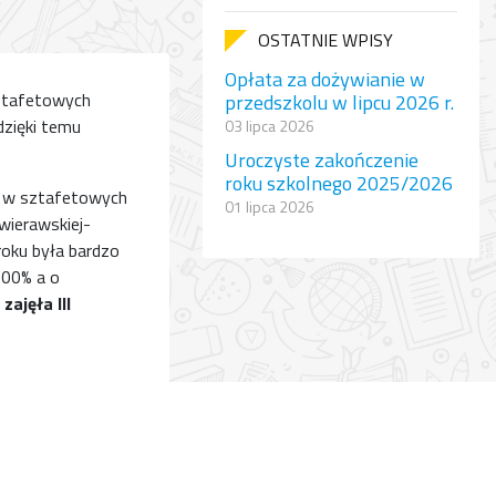
OSTATNIE WPISY
Opłata za dożywianie w
sztafetowych
przedszkolu w lipcu 2026 r.
dzięki temu
03 lipca 2026
Uroczyste zakończenie
roku szkolnego 2025/2026
ej w sztafetowych
01 lipca 2026
wierawskiej-
oku była bardzo
100% a o
zajęła III