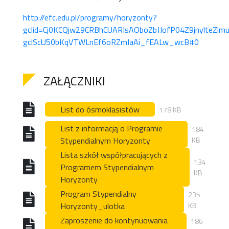
http://efc.edu.pl/programy/horyzonty?
gclid=Cj0KCQjw29CRBhCUARIsAOboZbJJofP04Z9jnylteZl
gclScU50bKqVTWLnEf6oRZmIaAi_fEALw_wcB#0
ZAŁĄCZNIKI
List do ósmoklasistów
178 KB
List z informacją o Programie
184
Stypendialnym Horyzonty
KB
Lista szkół współpracujących z
134
Programem Stypendialnym
KB
Horyzonty
Program Stypendialny
235
Horyzonty_ulotka
KB
Zaproszenie do kontynuowania
186