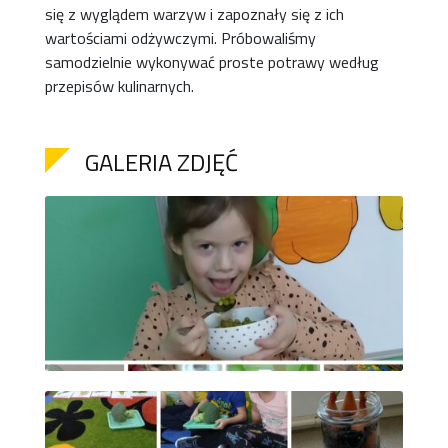
się
z wyglądem warzyw i zapoznały się z ich
wartościami odżywczymi. Próbowaliśmy
samodzielnie
wykonywać
prost
e
potraw
y
według
przepisów kulinarnych
.
GALERIA ZDJĘĆ