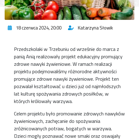
18 czerwca 2024, 20:00
Katarzyna Słowik
Przedszkolaki w Trzebuniu od wrześnie do marca z
panią Anią realizowały p
rojekt edukacyjny promujący
zdrowe nawyki żywieniowe. W ramach realizacji
projektu podejmowaliśmy r
óżnorodne aktywności
promujące zdrowe nawyki żywieniowe. Projekt ten
pozwalał kształtować u dzieci już od najmłodszych
lat kulturę spożywania zdrowych posiłków, w
których królowały warzywa.
Celem projektu było promowanie zdrowych nawyków
żywieniowych, zachęcanie do spożywania
zróżnicowanych potraw, bogatych w warzywa.
Dzieci mogły poznawać nowe smak
i oraz
oswaja
ły