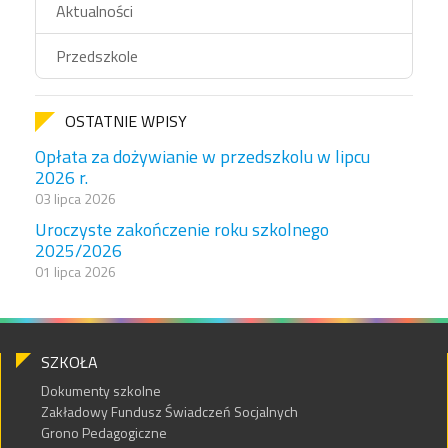
Aktualności
Przedszkole
OSTATNIE WPISY
Opłata za dożywianie w przedszkolu w lipcu
2026 r.
03 lipca 2026
Uroczyste zakończenie roku szkolnego
2025/2026
01 lipca 2026
SZKOŁA
Dokumenty szkolne
Zakładowy Fundusz Świadczeń Socjalnych
Grono Pedagogiczne