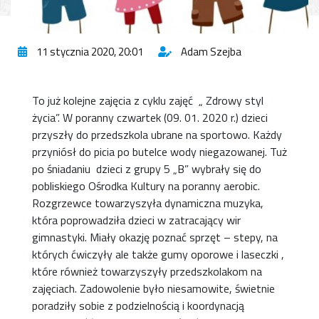
11 stycznia 2020, 20:01
Adam Szejba
To już kolejne zajęcia z cyklu zajęć „ Zdrowy styl
życia”. W poranny czwartek (09. 01. 2020 r.) dzieci
przyszły do przedszkola ubrane na sportowo. Każdy
przyniósł do picia po butelce wody niegazowanej. Tuż
po śniadaniu dzieci z grupy 5 „B” wybrały się do
pobliskiego Ośrodka Kultury na poranny aerobic.
Rozgrzewce towarzyszyła dynamiczna muzyka,
która poprowadziła dzieci w zatracający wir
gimnastyki. Miały okazję poznać sprzęt – stepy, na
których ćwiczyły ale także gumy oporowe i laseczki ,
które również towarzyszyły przedszkolakom na
zajęciach. Zadowolenie było niesamowite, świetnie
poradziły sobie z podzielnością i koordynacją