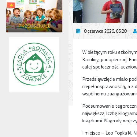
Przejdź do sekcji
PRZEDSZKOLE
8 czerwca 2026, 06:28
W bieżącym roku szkolnym 
Karoliny, podopiecznej Fu
całej społeczności uczniow
Przedsięwzięcie miało pod
niepełnosprawnością, a z 
wspólnemu zaangażowaniu 
Podsumowanie tegorocznej 
największą liczbę kilogra
książkami. Nagrody wręczy
I miejsce – Leo Topka kl. 