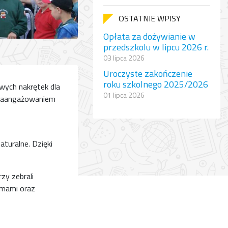
OSTATNIE WPISY
Opłata za dożywianie w
przedszkolu w lipcu 2026 r.
03 lipca 2026
Uroczyste zakończenie
roku szkolnego 2025/2026
owych nakrętek dla
01 lipca 2026
m zaangażowaniem
turalne. Dzięki
zy zebrali
omami oraz