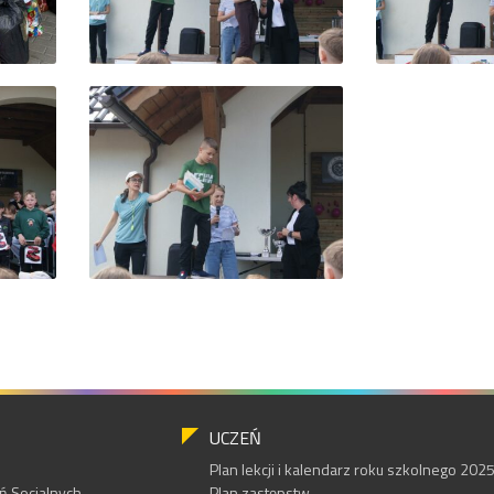
UCZEŃ
Plan lekcji i kalendarz roku szkolnego 20
 Socjalnych
Plan zastępstw