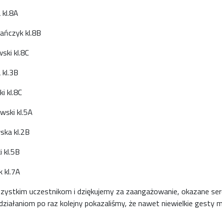
 kl.8A
mańczyk kl.8B
ski kl.8C
 kl.3B
i kl.8C
wski kl.5A
ska kl.2B
i kl.5B
 kl.7A
zystkim uczestnikom i dziękujemy za zaangażowanie, okazane serce
ziałaniom po raz kolejny pokazaliśmy, że nawet niewielkie gesty m