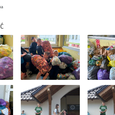
ka
ĘĆ