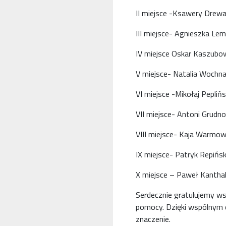
II miejsce -Ksawery Drewa
III miejsce- Agnieszka Le
IV miejsce Oskar Kaszubow
V miejsce- Natalia Wochna
VI miejsce -Mikołaj Peplińsk
VII miejsce- Antoni Grudno
VIII miejsce- Kaja Warmow
IX miejsce- Patryk Repińsk
X miejsce – Paweł Kanthak
Serdecznie gratulujemy ws
pomocy. Dzięki wspólnym d
znaczenie.