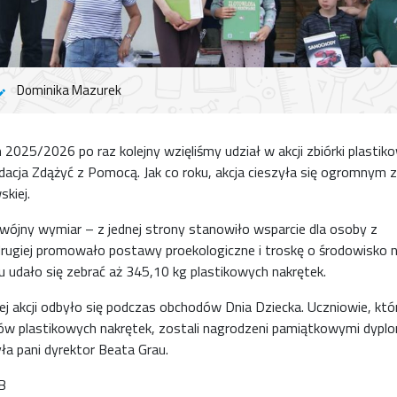
Dominika Mazurek
2025/2026 po raz kolejny wzięliśmy udział w akcji zbiórki plastik
ndacja Zdążyć z Pomocą. Jak co roku, akcja cieszyła się ogromny
skiej.
wójny wymiar – z jednej strony stanowiło wsparcie dla osoby z
drugiej promowało postawy proekologiczne i troskę o środowisko na
udało się zebrać aż 345,10 kg plastikowych nakrętek.
akcji odbyło się podczas obchodów Dnia Dziecka. Uczniowie, któr
mów plastikowych nakrętek, zostali nagrodzeni pamiątkowymi dypl
ła pani dyrektor Beata Grau.
4B