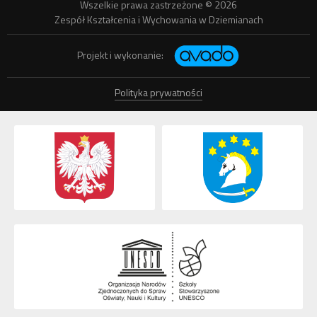
Wszelkie prawa zastrzeżone © 2026
Zespół Kształcenia i Wychowania w Dziemianach
Projekt i wykonanie:
Polityka prywatności