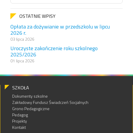
OSTATNIE WPISY
Opłata za dożywianie w przedszkolu w lipcu
2026 r.
03 lipca 2026
Uroczyste zakończenie roku szkolnego
2025/2026
01 lipca 2026
SZKOŁA
Dokumenty szkolne
Zakładowy Fundusz Świadczeń Socjalnych
Grono Pedagogiczne
Pedagog
Projekty
Kontakt