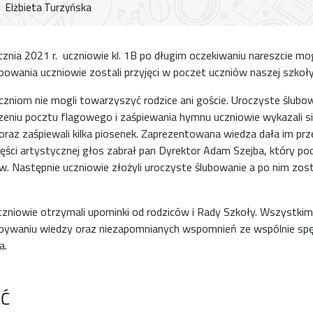
Elżbieta Turzyńska
cznia 2021 r. uczniowie kl. 1B po długim oczekiwaniu nareszcie mo
bowania uczniowie zostali przyjęci w poczet uczniów naszej szkoły
zniom nie mogli towarzyszyć rodzice ani goście. Uroczyste ślubo
zeniu pocztu flagowego i zaśpiewania hymnu uczniowie wykazali s
 oraz zaśpiewali kilka piosenek. Zaprezentowana wiedza dała im pr
zęści artystycznej głos zabrał pan Dyrektor Adam Szejba, który 
. Następnie uczniowie złożyli uroczyste ślubowanie a po nim zost
uczniowie otrzymali upominki od rodziców i Rady Szkoły. Wszystkim
bywaniu wiedzy oraz niezapomnianych wspomnień ze wspólnie sp
a.
ĘĆ