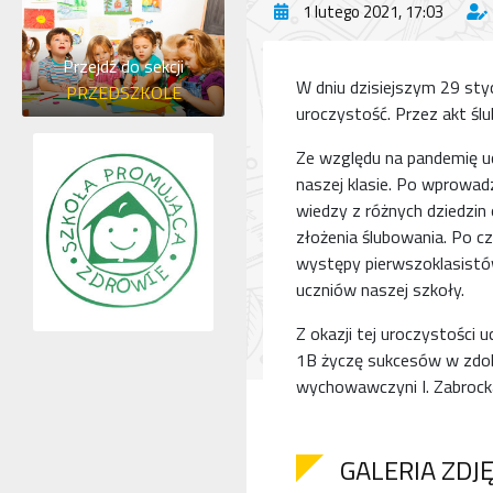
1 lutego 2021, 17:03
Przejdź do sekcji
W dniu dzisiejszym 29 sty
PRZEDSZKOLE
uroczystość. Przez akt ślu
Ze względu na pandemię uc
naszej klasie. Po wprowad
wiedzy z różnych dziedzin
złożenia ślubowania. Po c
występy pierwszoklasistów
uczniów naszej szkoły.
Z okazji tej uroczystości 
1B życzę sukcesów w zdo
wychowawczyni I. Zabrock
GALERIA ZDJ