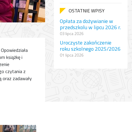
OSTATNIE WPISY
Opłata za dożywianie w
przedszkolu w lipcu 2026 r.
03 lipca 2026
Uroczyste zakończenie
roku szkolnego 2025/2026
. Opowiedziała
01 lipca 2026
om książkę i
zenie
go czytania z
zą oraz zadawały