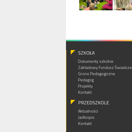
SZKOŁA
Dokumenty szkolne
Zakładowy Fundusz Świadczeń
Grono Pedagogiczne
Pedagog
Projekty
Kontakt
PRZEDSZKOLE
Aktualności
Jadłospis
Kontakt