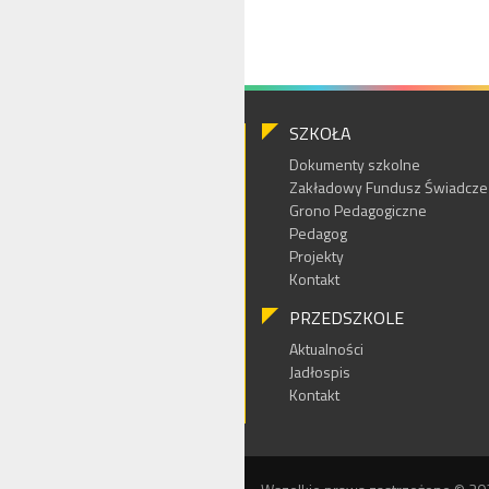
SZKOŁA
Dokumenty szkolne
Zakładowy Fundusz Świadczeń
Grono Pedagogiczne
Pedagog
Projekty
Kontakt
PRZEDSZKOLE
Aktualności
Jadłospis
Kontakt