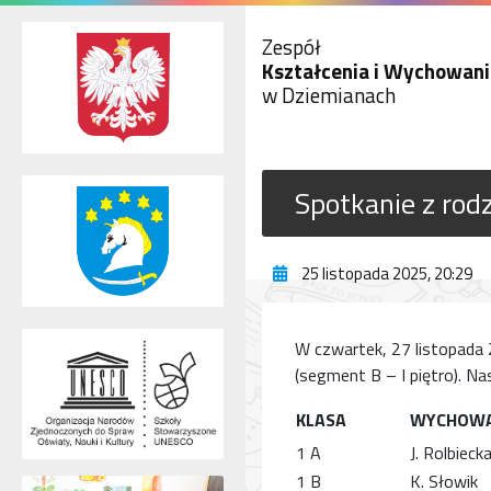
Zespół
Kształcenia i Wychowani
w Dziemianach
Spotkanie z rod
25 listopada 2025, 20:29
W czwartek, 27 listopada 2
(segment B – I piętro). N
KLASA
WYCHOW
1 A
J. Rolbieck
1 B
K. Słowik