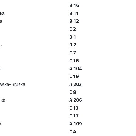
B 16
ska
B 11
ka
B 12
C 2
B 1
rz
B 2
C 7
C 16
ka
A 104
C 19
awska-Bruska
A 202
C 8
ska
A 206
C 13
C 17
k
A 109
C 4