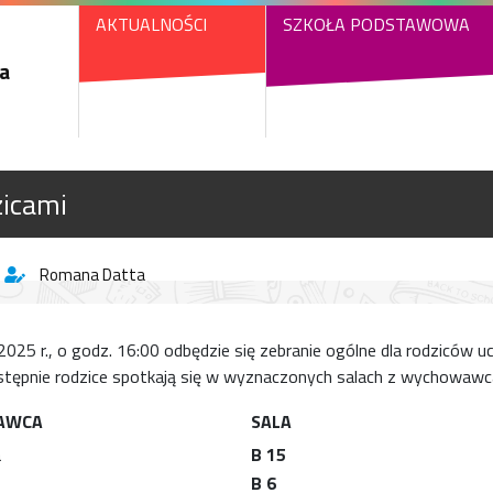
AKTUALNOŚCI
SZKOŁA PODSTAWOWA
a
zicami
Romana Datta
025 r., o godz. 16:00 odbędzie się zebranie ogólne dla rodziców u
astępnie rodzice spotkają się w wyznaczonych salach z wychowawc
AWCA
SALA
a
B 15
B 6