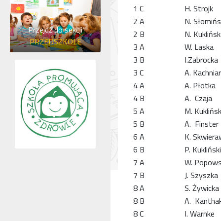
1 C
H. Strojk
2 A
N. Słomiń
Przejdź do sekcji
2 B
N. Kuklińs
PRZEDSZKOLE
3 A
W. Laska
3 B
I.Zabrocka
3 C
A. Kachnia
4 A
A. Płotka
4 B
A. Czaja
5 A
M. Kuklińs
5 B
A. Finster
6 A
K. Skwier
6 B
P. Kukliński
7 A
W. Popow
7 B
J. Szyszka
8 A
S. Żywicka
8 B
A. Kantha
8 C
I. Warnke