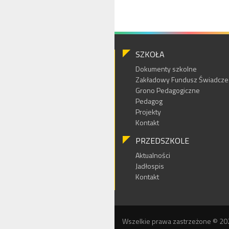
SZKOŁA
Dokumenty szkolne
Zakładowy Fundusz Świadczeń
Grono Pedagogiczne
Pedagog
Projekty
Kontakt
PRZEDSZKOLE
Aktualności
Jadłospis
Kontakt
Wszelkie prawa zastrzeżone © 20