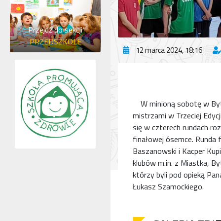
Przejdź do sekcji
PRZEDSZKOLE
12 marca 2024, 18:16
W minioną sobotę w Bytow
mistrzami w Trzeciej Edyc
się w czterech rundach ro
finałowej ósemce. Runda f
Baszanowski i Kacper Kupie
klubów m.in. z Miastka, B
którzy byli pod opieką Pa
Łukasz Szamockiego.