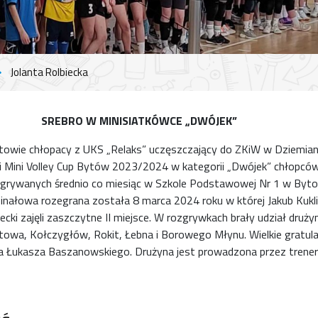
Jolanta Rolbiecka
SREBRO W MINISIATKÓWCE „DWÓJEK”
ie chłopacy z UKS „Relaks” uczęszczający do ZKiW w Dziemiana
ji Mini Volley Cup Bytów 2023/2024 w kategorii „Dwójek” chłopców
zgrywanych średnio co miesiąc w Szkole Podstawowej Nr 1 w Bytow
inałowa rozegrana została 8 marca 2024 roku w której Jakub Kukli
cki zajęli zaszczytne II miejsce. W rozgrywkach brały udział drużyn
ytowa, Kołczygłów, Rokit, Łebna i Borowego Młynu. Wielkie gratula
na Łukasza Baszanowskiego. Drużyna jest prowadzona przez trenera