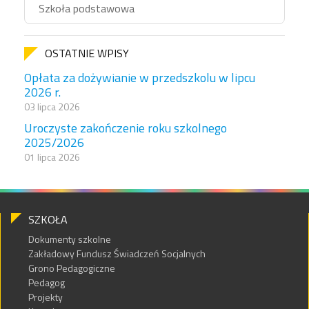
Szkoła podstawowa
OSTATNIE WPISY
Opłata za dożywianie w przedszkolu w lipcu
2026 r.
03 lipca 2026
Uroczyste zakończenie roku szkolnego
2025/2026
01 lipca 2026
SZKOŁA
Dokumenty szkolne
Zakładowy Fundusz Świadczeń Socjalnych
Grono Pedagogiczne
Pedagog
Projekty