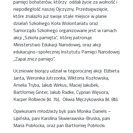
pamięci bohaterów, którzy oddali życie za wolność i
niepodległość naszej Ojczyzny. Przedsięwzięcie,
które znalazło już swoje stałe miejsce w planie
działań Szkolnego Koła Wolontariatu oraz
Samorządu Szkolnego organizowane jest w ramach
akcji „Szkoła pamięta”, której patronuje
Ministerstwo Edukacji Narodowej, oraz akcji
edukacyjno–społecznej Instytutu Pamięci Narodowej
„Zapal znicz pamięci”.
Uczniowie biorący udział w tegorocznej akcji: Elżbieta
Janta, Weronika Jutrzonka, Wiktoria Kozłowska,
Amelia Tryba, Jakub Wirkus, Maciej Jakubek,
Bartłomiej Ginter, Jakub Radke, Cyprian Węsiora,
Kacper Rolbiecki (kl. 7b), Oliwia Męczykowska (kl. 8b).
Opiekunami młodzieży byli: pani Monika Daniels –
Lipińska, pani Karolina Skwierawska-Bruska, pani
Maria Pobłocka, oraz pan Bartłomiej Pobłocki.