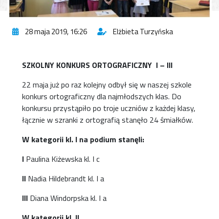
28 maja 2019, 16:26
Elżbieta Turzyńska
SZKOLNY KONKURS ORTOGRAFICZNY
I – III
22 maja już po raz kolejny odbył się w naszej szkole
konkurs ortograficzny dla najmłodszych klas. Do
konkursu przystąpiło po troje uczniów z każdej klasy,
łącznie w szranki z ortografią stanęło 24 śmiałków.
W kategorii kl. I na podium stanęli:
I
Paulina Kiżewska kl. I c
II
Nadia Hildebrandt kl. I a
III
Diana Windorpska kl. I a
W kategorii kl. II