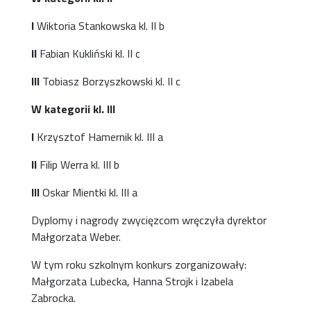
I
Wiktoria Stankowska kl. II b
II
Fabian Kukliński kl. II c
III
Tobiasz Borzyszkowski kl. II c
W kategorii kl. III
I
Krzysztof Hamernik kl. III a
II
Filip Werra kl. III b
III
Oskar Mientki kl. III a
Dyplomy i nagrody zwycięzcom wręczyła dyrektor
Małgorzata Weber.
W tym roku szkolnym konkurs zorganizowały:
Małgorzata Lubecka, Hanna Strojk i Izabela
Zabrocka.