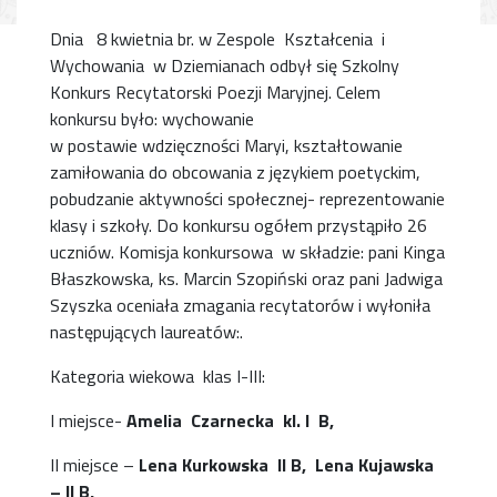
Dnia 8 kwietnia br. w Zespole Kształcenia i
Wychowania w Dziemianach odbył się Szkolny
Konkurs Recytatorski Poezji Maryjnej. Celem
konkursu było: wychowanie
w postawie wdzięczności Maryi, kształtowanie
zamiłowania do obcowania z językiem poetyckim,
pobudzanie aktywności społecznej- reprezentowanie
klasy i szkoły. Do konkursu ogółem przystąpiło 26
uczniów. Komisja konkursowa w składzie: pani Kinga
Błaszkowska, ks. Marcin Szopiński oraz pani Jadwiga
Szyszka oceniała zmagania recytatorów i wyłoniła
następujących laureatów:.
Kategoria wiekowa klas I-III:
I miejsce-
Amelia Czarnecka kl. I B,
II miejsce –
Lena Kurkowska II B, Lena Kujawska
– II B,