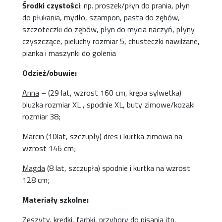
Środki czystości
: np. proszek/płyn do prania, płyn
do płukania, mydło, szampon, pasta do zębów,
szczoteczki do zębów, płyn do mycia naczyń, płyny
czyszczące, pieluchy rozmiar 5, chusteczki nawilżane,
pianka i maszynki do golenia
Odzież/obuwie:
Anna
– (29 lat, wzrost 160 cm, krępa sylwetka)
bluzka rozmiar XL , spodnie XL, buty zimowe/kozaki
rozmiar 38;
Marcin
(10lat, szczupły) dres i kurtka zimowa na
wzrost 146 cm;
Magda
(8 lat, szczupła) spodnie i kurtka na wzrost
128 cm;
Materiały szkolne:
Zeszyty, kredki, farbki, przybory do pisania itp.