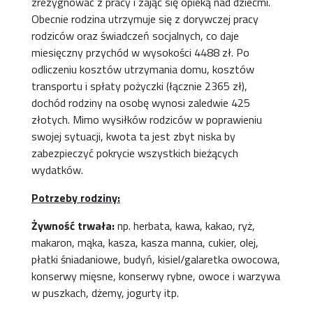
zrezygnować z pracy i zająć się opieką nad dziećmi.
Obecnie rodzina utrzymuje się z dorywczej pracy
rodziców oraz świadczeń socjalnych, co daje
miesięczny przychód w wysokości 4488 zł. Po
odliczeniu kosztów utrzymania domu, kosztów
transportu i spłaty pożyczki (łącznie 2365 zł),
dochód rodziny na osobę wynosi zaledwie 425
złotych. Mimo wysiłków rodziców w poprawieniu
swojej sytuacji, kwota ta jest zbyt niska by
zabezpieczyć pokrycie wszystkich bieżących
wydatków.
Potrzeby rodziny:
Żywność trwała:
np. herbata, kawa, kakao, ryż,
makaron, mąka, kasza, kasza manna, cukier, olej,
płatki śniadaniowe, budyń, kisiel/galaretka owocowa,
konserwy mięsne, konserwy rybne, owoce i warzywa
w puszkach, dżemy, jogurty itp.