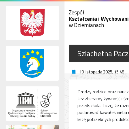
Zespół
Kształcenia i Wychowani
w Dziemianach
Szlachetna Pac
19 listopada 2025, 15:48
Drodzy rodzice oraz naucz
też zbieramy żywność i środ
przedszkola. Liczę, że ra
podarować kawałek nieba o
listę potrzebnych produkt