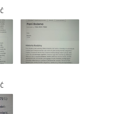
ĘĆ
ĘĆ