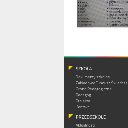
SZKOŁA
Dokumenty szkolne
Zakładowy Fundusz Świadczeń
Grono Pedagogiczne
Pedagog
Projekty
Kontakt
PRZEDSZKOLE
Aktualności