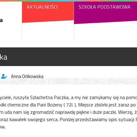
AKTUALNOŚCI
SZKOŁA PODSTAWOWA
a
zka
Anna Orlikowska
yciele, ruszyła Szlachetna Paczka, a my nie zamykamy się na pom
ki chemiczne dla Pani Bożeny ( 72l. ). Miejsce zbiórki jest zaraz po
zem uda nam się zgromadzić naprawdę piękne i duże paczki. Wierzę
raz kawałek swojego serca. Poniżej przedstawiamy opis sytuacji 
ów.