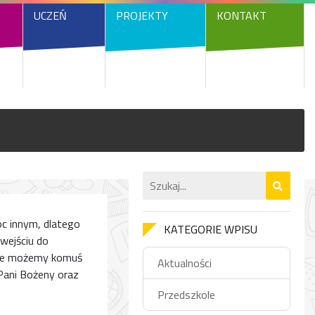
UCZEŃ
PROJEKTY
KONTAKT
oc innym, dlatego
KATEGORIE WPISU
 wejściu do
, że możemy komuś
Aktualności
Pani Bożeny oraz
Przedszkole