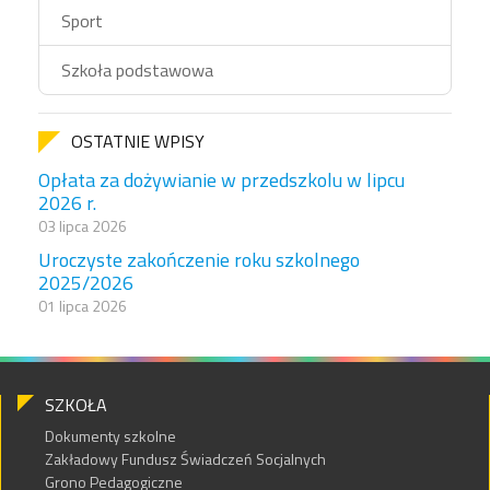
Sport
Szkoła podstawowa
OSTATNIE WPISY
Opłata za dożywianie w przedszkolu w lipcu
2026 r.
03 lipca 2026
Uroczyste zakończenie roku szkolnego
2025/2026
01 lipca 2026
SZKOŁA
Dokumenty szkolne
Zakładowy Fundusz Świadczeń Socjalnych
Grono Pedagogiczne