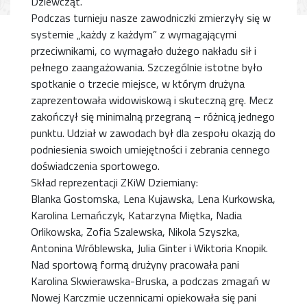
Dziewcząt.
Podczas turnieju nasze zawodniczki zmierzyły się w
systemie „każdy z każdym” z wymagającymi
przeciwnikami, co wymagało dużego nakładu sił i
pełnego zaangażowania. Szczególnie istotne było
spotkanie o trzecie miejsce, w którym drużyna
zaprezentowała widowiskową i skuteczną grę. Mecz
zakończył się minimalną przegraną – różnicą jednego
punktu. Udział w zawodach był dla zespołu okazją do
podniesienia swoich umiejętności i zebrania cennego
doświadczenia sportowego.
Skład reprezentacji ZKiW Dziemiany:
Blanka Gostomska, Lena Kujawska, Lena Kurkowska,
Karolina Lemańczyk, Katarzyna Miętka, Nadia
Orlikowska, Zofia Szalewska, Nikola Szyszka,
Antonina Wróblewska, Julia Ginter i Wiktoria Knopik.
Nad sportową formą drużyny pracowała pani
Karolina Skwierawska-Bruska, a podczas zmagań w
Nowej Karczmie uczennicami opiekowała się pani