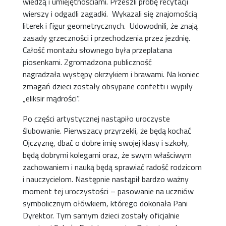
wiedzą i umiejętnościami. Przeszli próbę recytacji
wierszy i odgadli zagadki. Wykazali się znajomością
literek i figur geometrycznych. Udowodnili, że znają
zasady grzeczności i przechodzenia przez jezdnię.
Całość montażu słownego była przeplatana
piosenkami. Zgromadzona publiczność
nagradzała występy okrzykiem i brawami. Na koniec
zmagań dzieci zostały obsypane confetti i wypiły
„eliksir mądrości”.
Po części artystycznej nastąpiło uroczyste
ślubowanie. Pierwszacy przyrzekli, że będą kochać
Ojczyznę, dbać o dobre imię swojej klasy i szkoły,
będą dobrymi kolegami oraz, że swym właściwym
zachowaniem i nauką będą sprawiać radość rodzicom
i nauczycielom. Następnie nastąpił bardzo ważny
moment tej uroczystości – pasowanie na uczniów
symbolicznym ołówkiem, którego dokonała Pani
Dyrektor. Tym samym dzieci zostały oficjalnie