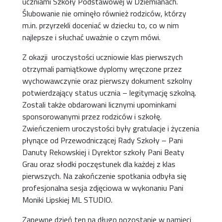
uczniami Szkoły Podstawowej w Dziemianach.
Ślubowanie nie ominęło również rodziców, którzy
m.in. przyrzekli doceniać w dziecku to, co w nim
najlepsze i słuchać uważnie o czym mówi.
Z okazji uroczystości uczniowie klas pierwszych
otrzymali pamiątkowe dyplomy wręczone przez
wychowawczynie oraz pierwszy dokument szkolny
potwierdzający status ucznia – legitymację szkolną.
Zostali także obdarowani licznymi upominkami
sponsorowanymi przez rodziców i szkołę.
Zwieńczeniem uroczystości były gratulacje i życzenia
płynące od Przewodniczącej Rady Szkoły – Pani
Danuty Rekowskiej i Dyrektor szkoły Pani Beaty
Grau oraz słodki poczęstunek dla każdej z klas
pierwszych. Na zakończenie spotkania odbyła się
profesjonalna sesja zdjęciowa w wykonaniu Pani
Moniki Lipskiej ML STUDIO.
Zapewne dzień ten na długo pozostanie w pamięci