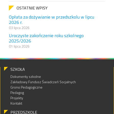
OSTATNIE WPISY
Opłata za dożywianie w przedszkolu w lipcu
2026 r.
03 lipca 2026
Uroczyste zakończenie roku szkolnego
2025/2026
01 lipca 2026
SZKOŁA
Dokumenty szkolne
Zakładowy Fundusz Świadczeń Socjalnych
Grono Pedagogiczne
Pedagog
Projekty
Kontakt
PRZEDSZKOLE