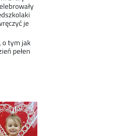
Celebrowały
edszkolaki
wręczyć je
 o tym jak
zień pełen