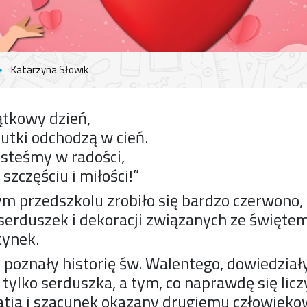
Katarzyna Słowik
ątkowy dzień,
utki odchodzą w cień.
esteśmy w radości,
zczęściu i miłości!”
ym przedszkolu zrobiło się bardzo czerwono,
erduszek i dekoracji związanych ze świętem 
tynek.
 poznały historię św. Walentego, dowiedziały
 tylko serduszka, a tym, co naprawdę się licz
atia i szacunek okazany drugiemu człowiekow