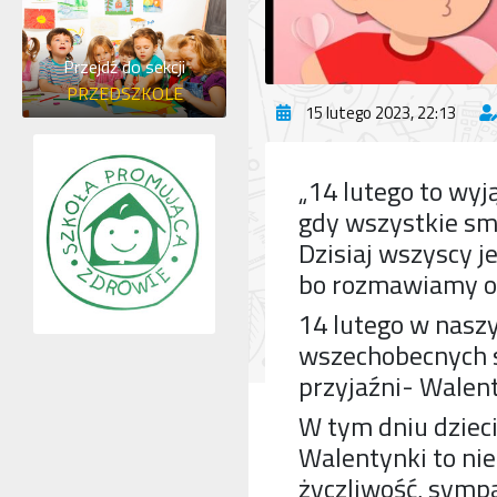
Przejdź do sekcji
PRZEDSZKOLE
15 lutego 2023, 22:13
„14 lutego to wyj
gdy wszystkie sm
Dzisiaj wszyscy j
bo rozmawiamy o s
14 lutego w nasz
wszechobecnych s
przyjaźni- Walen
W tym dniu dzieci
Walentynki to nie
życzliwość, symp