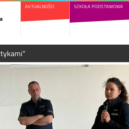
AKTUALNOŚCI
SZKOŁA PODSTAWOWA
a
otykami”