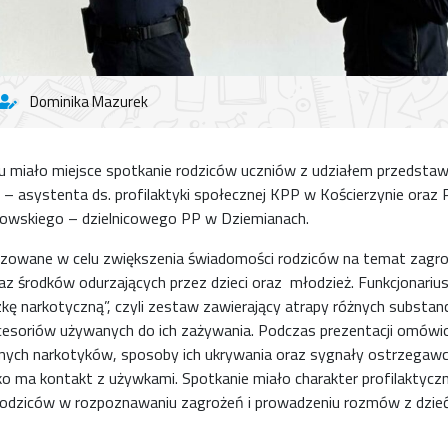
Dominika Mazurek
 miało miejsce spotkanie rodziców uczniów z udziałem przedstawicie
 – asystenta ds. profilaktyki społecznej KPP w Kościerzynie oraz 
owskiego – dzielnicowego PP w Dziemianach.
izowane w celu zwiększenia świadomości rodziców na temat zagr
 środków odurzających przez dzieci oraz młodzież. Funkcjonariu
kę narkotyczną”, czyli zestaw zawierający atrapy różnych substanc
esoriów używanych do ich zażywania. Podczas prezentacji omówio
anych narkotyków, sposoby ich ukrywania oraz sygnały ostrzegaw
o ma kontakt z używkami. Spotkanie miało charakter profilaktyczny
 rodziców w rozpoznawaniu zagrożeń i prowadzeniu rozmów z dzie