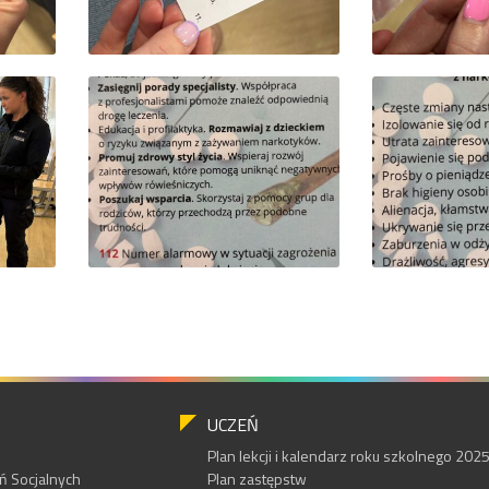
UCZEŃ
Plan lekcji i kalendarz roku szkolnego 20
 Socjalnych
Plan zastępstw