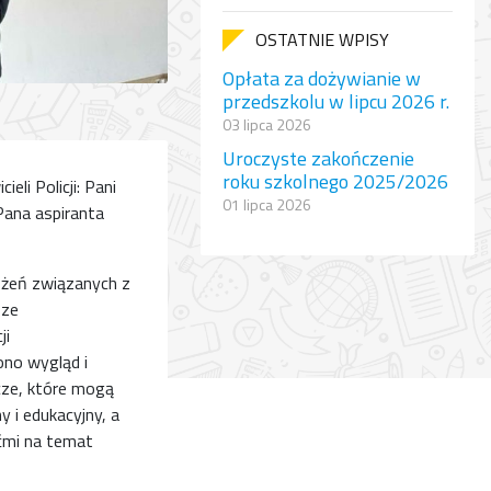
OSTATNIE WPISY
Opłata za dożywianie w
przedszkolu w lipcu 2026 r.
03 lipca 2026
Uroczyste zakończenie
roku szkolnego 2025/2026
li Policji: Pani
01 lipca 2026
Pana aspiranta
ożeń związanych z
sze
ji
no wygląd i
cze, które mogą
 i edukacyjny, a
ćmi na temat