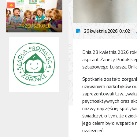
Przejdź do sekcji
PRZEDSZKOLE
26 kwietnia 2026, 07:02
Dnia 23 kwietnia 2026 roku
aspirant Żanety Podolskiej
sztabowego Łukasza Orlik
Spotkanie zostało zorgan
używaniem narkotyków oraz
zaprezentowali tzw. „waliz
psychoaktywnych oraz akc
nazwy najczęściej spotyk
świadczyć o tym, że dzieck
jego celem było wsparcie
uzależnień.