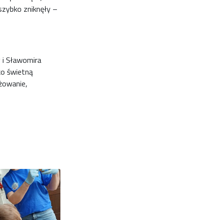
 szybko zniknęły –
 i Sławomira
ko świetną
ażowanie,