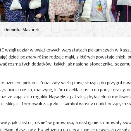
Dominika Mazurek
1C wzięli udział w wyjątkowych warsztatach piekarniczych w Kaszu
ęć dzieci poznały różne rodzaje mąki, z których powstaje chleb, buł
wać rozmaitych dodatków, takich jak nasiona słonecznika, sezamu
posażeniem piekarni. Zobaczyły wielką misę służącą do przygotow
yrabiania ciasta, maszynę, która dzieliła ciasto na porcje oraz garo
asze zajączki i rogaliki. Największą atrakcją była jednak możliwo
i, sklejali i formowali zajączki – symbol wiosny i nadchodzących ś
.
ały, jak ciasto „rośnie” w garowniku, a następnie smarowały swo
pięknie błyszczały. Po włożeniu do pieca z niecierpliwością czekały