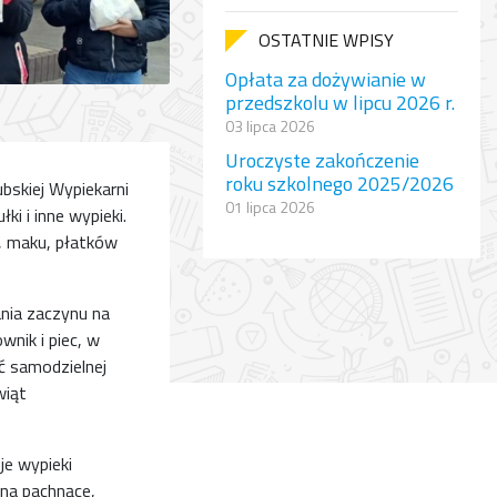
OSTATNIE WPISY
Opłata za dożywianie w
przedszkolu w lipcu 2026 r.
03 lipca 2026
Uroczyste zakończenie
roku szkolnego 2025/2026
bskiej Wypiekarni
01 lipca 2026
ki i inne wypieki.
, maku, płatków
ania zaczynu na
wnik i piec, w
ść samodzielnej
wiąt
je wypieki
 na pachnące,