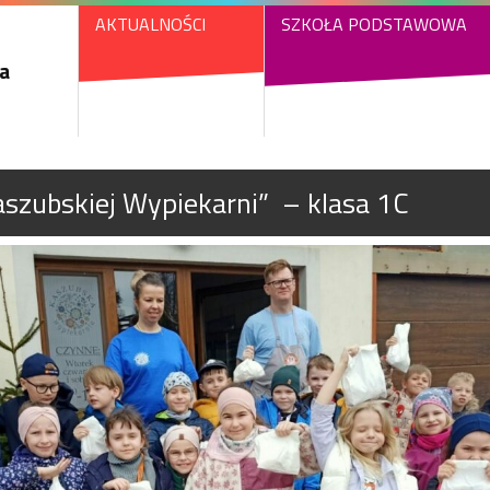
AKTUALNOŚCI
SZKOŁA PODSTAWOWA
a
szubskiej Wypiekarni” – klasa 1C