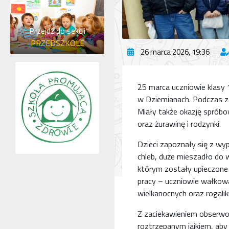
Przejdź do sekcji
PRZEDSZKOLE
26 marca 2026, 19:36
25 marca uczniowie klasy 
w Dziemianach. Podczas zaj
Miały także okazję spróbo
oraz żurawinę i rodzynki.
Dzieci zapoznały się z wy
chleb, duże mieszadło do w
którym zostały upieczone n
pracy – uczniowie wałkowal
wielkanocnych oraz rogaliki
Z zaciekawieniem obserwow
roztrzepanym jajkiem, aby 