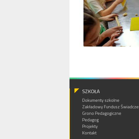
SZKOŁA
Dokumenty szkolne
Zakładowy Fundusz Świadczeń
Grono Pedagogiczne
Pedagog
Projekty
Kontakt