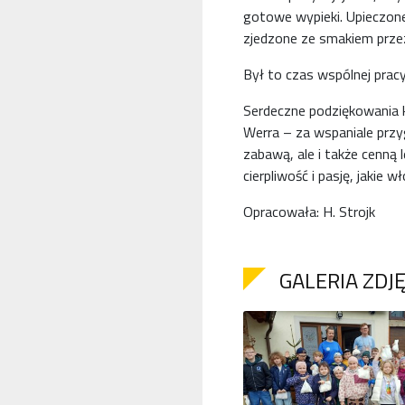
gotowe wypieki. Upieczone 
zjedzone ze smakiem przez
Był to czas wspólnej prac
Serdeczne podziękowania k
Werra – za wspaniale przy
zabawą, ale i także cenną
cierpliwość i pasję, jakie
Opracowała: H. Strojk
GALERIA ZDJ