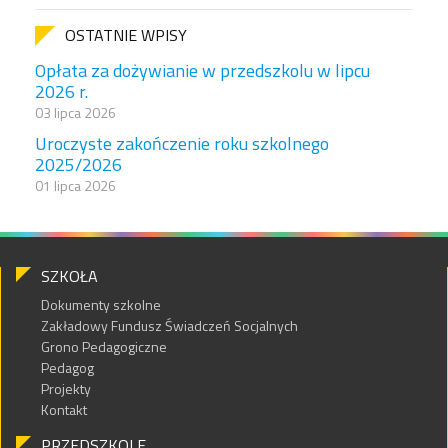
OSTATNIE WPISY
Opłata za dożywianie w przedszkolu w lipcu
2026 r.
03 lipca 2026
Uroczyste zakończenie roku szkolnego
2025/2026
01 lipca 2026
SZKOŁA
Dokumenty szkolne
Zakładowy Fundusz Świadczeń Socjalnych
Grono Pedagogiczne
Pedagog
Projekty
Kontakt
PRZEDSZKOLE