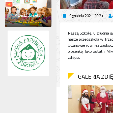
Przejdź do sekcji
9 grudnia 2021, 20:21
PRZEDSZKOLE
Naszą Szkołę, 6 grudnia ja
nasze przedszkola w Trzeb
Uczniowie również zaskocz
piosenkę. Jako ostatni Mik
zdjęcia.
GALERIA ZDJ