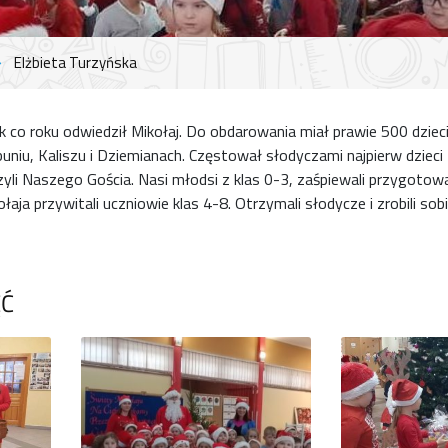
Elżbieta Turzyńska
k co roku odwiedził Mikołaj. Do obdarowania miał prawie 500 dzieci
uniu, Kaliszu i Dziemianach. Częstował słodyczami najpierw dzieci
yli Naszego Gościa. Nasi młodsi z klas 0-3, zaśpiewali przygotow
ołaja przywitali uczniowie klas 4-8. Otrzymali słodycze i zrobili s
ĘĆ