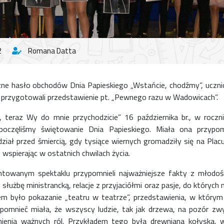
2
Romana Datta
e hasło obchodów Dnia Papieskiego „Wstańcie, chodźmy”, uczniow
 przygotowali przedstawienie pt. „Pewnego razu w Wadowicach”.
teraz Wy do mnie przychodzicie” 16 października br., w roczn
zpoczęliśmy świętowanie Dnia Papieskiego. Miała ona przypo
iał przed śmiercią, gdy tysiące wiernych gromadziły się na Plac
i wspierając w ostatnich chwilach życia.
ntowanym spektaklu przypomnieli najważniejsze fakty z młodośc
łużbę ministrancką, relacje z przyjaciółmi oraz pasje, do których na
m było pokazanie „teatru w teatrze”, przedstawienia, w który
ypomnieć miała, że wszyscy ludzie, tak jak drzewa, na pozór zwy
nienia ważnych ról. Przykładem tego była drewniana kołyska, 