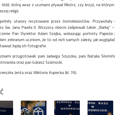
ódź, którą wraz z uczniami pływał Mistrz, czy krzyż, na którym
zej religii.
opełniły utwory recytowane przez ósmoklasistów. Przywołały 
z św. Jana Pawła II. Wszyscy obecni zaśpiewali także „Barkę” –
czenie Pan Dyrektor Adam Szejba, wskazując portrety Papieża
kim zebranym uczniom, że to od nich samych zależy, jak wyglądać 
tawiać będą ich fotografie.
zniami przygotowali: pani Jadwiga Szyszka, pani Natalia Słomiń
Ostrowska oraz pan Łukasz Szamocki.
eszka Jenta oraz Wiktoria Kupiecka (kl. 7A).
ĘĆ