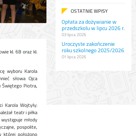
OSTATNIE WPISY
Opłata za dożywianie w
przedszkolu w lipcu 2026 r.
03 lipca 2026
Uroczyste zakończenie
roku szkolnego 2025/2026
ie kl. 6B oraz kl.
01 lipca 2026
icę wyboru Karola
mnieć słowa Ojca
u Świętego Piotra,
i Karola Wojtyły:
leżał teatr i piłka
m występuje młody
czajne, pospolite,
w której położono