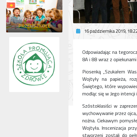
Przejdź do sekcji
PRZEDSZKOLE
16 października 2019, 18:2
Odpowiadając na tegoroczn
8A i 8B wraz z opiekunami
Piosenką „Szukałem Was, 
Wojtyły na papieża, ro
Świętego, które wypowiedz
modląc się w Jego intencji 
Szóstoklasiści w zapreze
wychowywanie przez ojca, s
nożna. Ciekawym pomysłe
Wojtyła. Inscenizacja prz
stworzeni zostali do peł