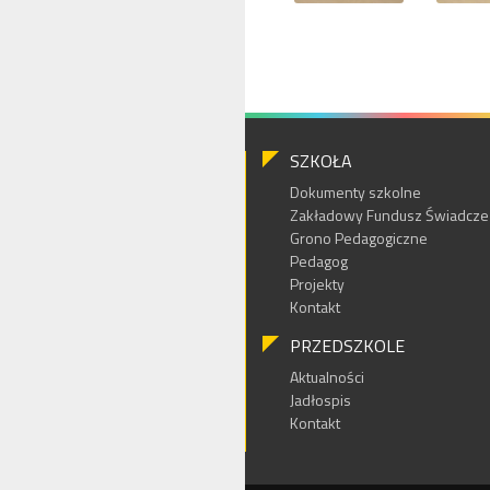
SZKOŁA
Dokumenty szkolne
Zakładowy Fundusz Świadczeń
Grono Pedagogiczne
Pedagog
Projekty
Kontakt
PRZEDSZKOLE
Aktualności
Jadłospis
Kontakt