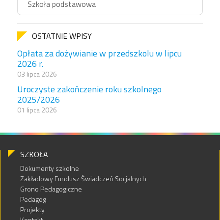
Szkoła podstawowa
OSTATNIE WPISY
Opłata za dożywianie w przedszkolu w lipcu
2026 r.
03 lipca 2026
Uroczyste zakończenie roku szkolnego
2025/2026
01 lipca 2026
SZKOŁA
Dokumenty szkolne
Zakładowy Fundusz Świadczeń Socjalnych
Grono Pedagogiczne
Pedagog
Projekty
Kontakt