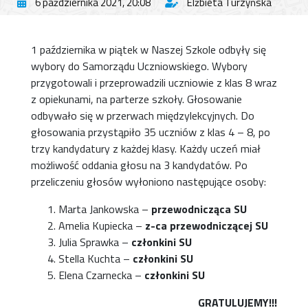
6 października 2021, 20:08
Elżbieta Turzyńska
1 października w piątek w Naszej Szkole odbyły się
wybory do Samorządu Uczniowskiego. Wybory
przygotowali i przeprowadzili uczniowie z klas 8 wraz
z opiekunami, na parterze szkoły. Głosowanie
odbywało się w przerwach międzylekcyjnych. Do
głosowania przystąpiło 35 uczniów z klas 4 – 8, po
trzy kandydatury z każdej klasy. Każdy uczeń miał
możliwość oddania głosu na 3 kandydatów. Po
przeliczeniu głosów wyłoniono następujące osoby:
Marta Jankowska –
przewodnicząca SU
Amelia Kupiecka –
z-ca przewodniczącej SU
Julia Sprawka –
członkini SU
Stella Kuchta –
członkini SU
Elena Czarnecka –
członkini SU
GRATULUJEMY!!!