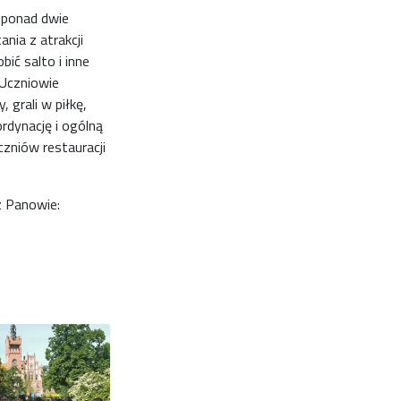
 ponad dwie
nia z atrakcji
ić salto i inne
 Uczniowie
 grali w piłkę,
ordynację i ogólną
zniów restauracji
z Panowie: