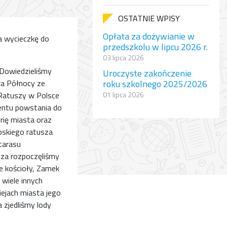
OSTATNIE WPISY
Opłata za dożywianie w
a wycieczkę do
przedszkolu w lipcu 2026 r.
03 lipca 2026
Dowiedzieliśmy
Uroczyste zakończenie
ża Północy ze
roku szkolnego 2025/2026
 Ratuszy w Polsce
01 lipca 2026
entu powstania do
ię miasta oraz
pskiego ratusza
tarasu
sza rozpoczęliśmy
e kościoły, Zamek
wiele innych
ejach miasta jego
 zjedliśmy lody