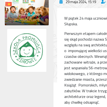
29 maja 2024, 15:19
Przejdź do sekcji
W piątek 24 maja uczniowi
PRZEDSZKOLE
Słupska.
Pierwszym etapem całodni
się skąd pochodzi nazwa S
względu na swą architektu
o imponującej wielkości 
czasów obecnych. Wewnątr
zachowane witraże, a prz
jest wspaniała 56-metrow
widokowego, z którego mo
zwiedzanie miasta, przesz
Książąt Pomorskich, młyn 
zabytków. W trakcie trzy
architekturze oraz legend
aby chwilkę odsapnąć.