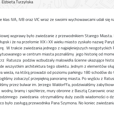
Elżbieta Turzyńska
e klas IVA, IVB oraz VIC wraz ze swoimi wychowawcami udali się n
owej wyprawy było zwiedzanie z przewodnikiem Starego Miasta. 
łupsk i że na przełomie XIX i XX wieku miasto zyskało nazwę Pary
rę. W trakcie zwiedzania jednego z najpiękniejszych neogotyckich
usytuowanego w centrum miasta poznaliśmy jego historię od mom
z Ratusza podziw wzbudzały malowidła ścienne ukazujące histor
ede wszystkim architektura tego obiektu. Jednym z elementów słu
a wieża, na którą prowadzi od poziomu parkingu 180 schodów do 
gliśmy zobaczyć przepiękną panoramę miasta. Po wyjściu z Ratu
liśmy przez bulwar im. Jerzego Waldorffa, podziwialiśmy zabytkow
wodny, bramy i spichlerze, mury obronne z Basztą Czarownic oraz 
godzinnego zwiedzania otrzymaliśmy duży zasób wiadomości o dzi
, co było zasługą przewodnika Pana Szymona. No koniec zwiedzania