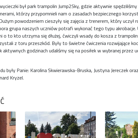
ycieczki był park trampolin Jump2Sky, gdzie aktywnie spędziliśmy
enerami, którzy przypomnieli nam o zasadach bezpiecznego korzysta
użym powodzeniem cieszyły się zajęcia z trenerem, który uczył rob
pora grupa naszych uczniów potrafi wykonać tego typu akrobacje.
 o to kto utrzyma się dłużej, ćwiczyli wsady do kosza z trampoliny,
rzystali z toru przeszkód. Były to świetne ćwiczenia rozwijające ko
k aktywnych godzinach udaliśmy się na posiłek w wybranej przez uc
u były Panie: Karolina Skwierawska-Bruska, Justyna Jereczek ora
nard Kryzel.
ĘĆ