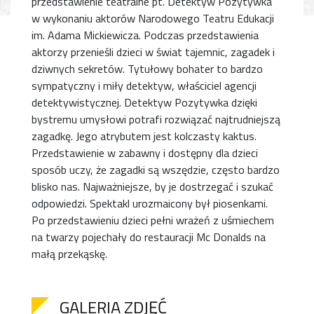
przedstawienie teatralne pt.”Detektyw Pozytywka”
w wykonaniu aktorów Narodowego Teatru Edukacji
im. Adama Mickiewicza. Podczas przedstawienia
aktorzy przenieśli dzieci w świat tajemnic, zagadek i
dziwnych sekretów. Tytułowy bohater to bardzo
sympatyczny i miły detektyw, właściciel agencji
detektywistycznej. Detektyw Pozytywka dzięki
bystremu umysłowi potrafi rozwiązać najtrudniejszą
zagadkę. Jego atrybutem jest kolczasty kaktus.
Przedstawienie w zabawny i dostępny dla dzieci
sposób uczy, że zagadki są wszędzie, często bardzo
blisko nas. Najważniejsze, by je dostrzegać i szukać
odpowiedzi. Spektakl urozmaicony był piosenkami.
Po przedstawieniu dzieci pełni wrażeń z uśmiechem
na twarzy pojechały do restauracji Mc Donalds na
małą przekąskę.
GALERIA ZDJĘĆ