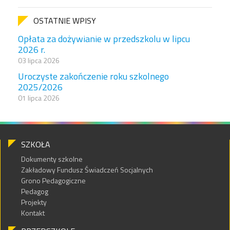
OSTATNIE WPISY
Opłata za dożywianie w przedszkolu w lipcu
2026 r.
03 lipca 2026
Uroczyste zakończenie roku szkolnego
2025/2026
01 lipca 2026
SZKOŁA
Dokumenty szkolne
Zakładowy Fundusz Świadczeń Socjalnych
Grono Pedagogiczne
Pedagog
Projekty
Kontakt