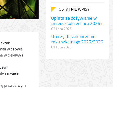
OSTATNIE WPISY
Opłata za dożywianie w
przedszkolu w lipcu 2026 r.
03 lipca 2026
Uroczyste zakończenie
roku szkolnego 2025/2026
pektakl
01 lipca 2026
mali widzowie
ne w ciekawy i
dużym
ły im wiele
 się prawdziwym