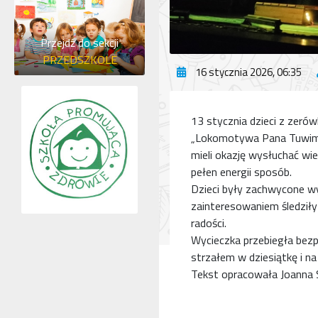
Przejdź do sekcji
PRZEDSZKOLE
16 stycznia 2026, 06:35
13 stycznia dzieci z zerów
„Lokomotywa Pana Tuwima”
mieli okazję wysłuchać wi
pełen energii sposób.
Dzieci były zachwycone w
zainteresowaniem śledziły 
radości.
Wycieczka przebiegła bezp
strzałem w dziesiątkę i na
Tekst opracowała Joanna 