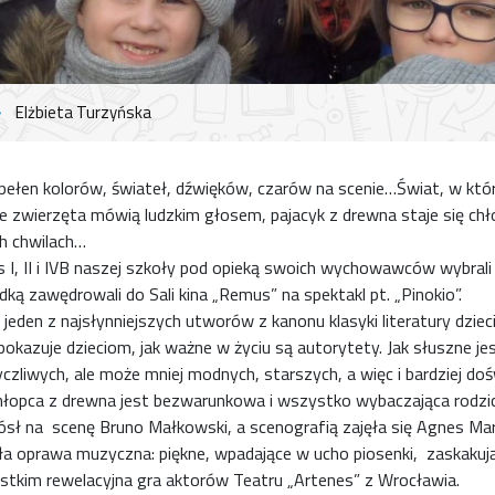
Elżbieta Turzyńska
 pełen kolorów, świateł, dźwięków, czarów na scenie…Świat, w kt
ze zwierzęta mówią ludzkim głosem, pajacyk z drewna staje się ch
h chwilach…
s I, II i IVB naszej szkoły pod opieką swoich wychowawców wybrali
ą zawędrowali do Sali kina „Remus” na spektakl pt. „Pinokio”.
 jeden z najsłynniejszych utworów z kanonu klasyki literatury dzieci
pokazuje dzieciom, jak ważne w życiu są autorytety. Jak słuszne je
yczliwych, ale może mniej modnych, starszych, a więc i bardziej do
łopca z drewna jest bezwarunkowa i wszystko wybaczająca rodzici
ósł na scenę Bruno Małkowski, a scenografią zajęła się Agnes M
a oprawa muzyczna: piękne, wpadające w ucho piosenki, zaskakuj
stkim rewelacyjna gra aktorów Teatru „Artenes” z Wrocławia.