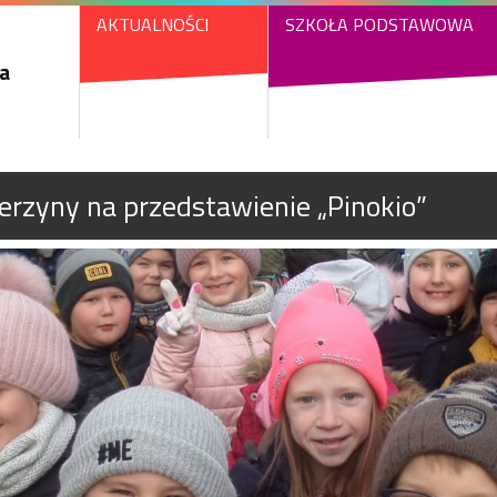
AKTUALNOŚCI
SZKOŁA PODSTAWOWA
a
erzyny na przedstawienie „Pinokio”