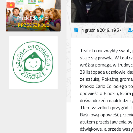
Przejdź do sekcji
PRZEDSZKOLE
1 grudnia 2019, 19:57
Teatr to niezwykły świat,
staje się prawdą. W teatr
wróżka pomaga w trudnyc
29 listopada uczniowie kla
ze sztuką. Pokaźną gromadk
Pinokio Carlo Collodiego to
opowieść o Pinokiu, która 
doświadczeń i nauk ludzi ż
Tłem wszelkich przygód ch
Baśniową opowieść przeni
atutem przedstawienia był
dźwiękowe, a przede wszy