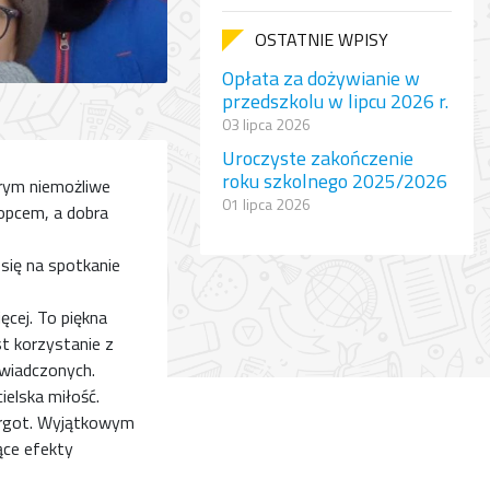
OSTATNIE WPISY
Opłata za dożywianie w
przedszkolu w lipcu 2026 r.
03 lipca 2026
Uroczyste zakończenie
roku szkolnego 2025/2026
órym niemożliwe
01 lipca 2026
łopcem, a dobra
 się na spotkanie
ęcej. To piękna
st korzystanie z
świadczonych.
elska miłość.
argot. Wyjątkowym
ące efekty