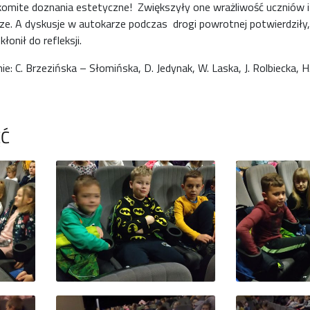
omite doznania estetyczne! Zwiększyły one wrażliwość uczniów i 
e. A dyskusje w autokarze podczas drogi powrotnej potwierdziły,
onił do refleksji.
 C. Brzezińska – Słomińska, D. Jedynak, W. Laska, J. Rolbiecka, H. 
ĘĆ