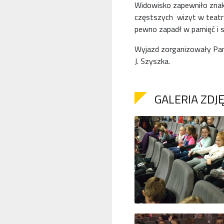
Widowisko zapewniło znak
częstszych wizyt w teatrz
pewno zapadł w pamięć i skł
Wyjazd zorganizowały Panie:
J. Szyszka.
GALERIA ZDJ