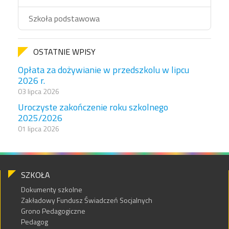
Szkoła podstawowa
OSTATNIE WPISY
Opłata za dożywianie w przedszkolu w lipcu
2026 r.
03 lipca 2026
Uroczyste zakończenie roku szkolnego
2025/2026
01 lipca 2026
SZKOŁA
Dokumenty szkolne
Zakładowy Fundusz Świadczeń Socjalnych
Grono Pedagogiczne
Pedagog