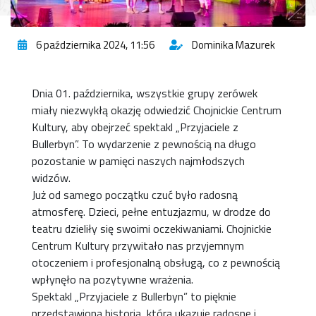
6 października 2024, 11:56
Dominika Mazurek
Dnia 01. października, wszystkie grupy zerówek
miały niezwykłą okazję odwiedzić Chojnickie Centrum
Kultury, aby obejrzeć spektakl „Przyjaciele z
Bullerbyn”. To wydarzenie z pewnością na długo
pozostanie w pamięci naszych najmłodszych
widzów.
Już od samego początku czuć było radosną
atmosferę. Dzieci, pełne entuzjazmu, w drodze do
teatru dzieliły się swoimi oczekiwaniami. Chojnickie
Centrum Kultury przywitało nas przyjemnym
otoczeniem i profesjonalną obsługą, co z pewnością
wpłynęło na pozytywne wrażenia.
Spektakl „Przyjaciele z Bullerbyn” to pięknie
przedstawiona historia, która ukazuje radosne i