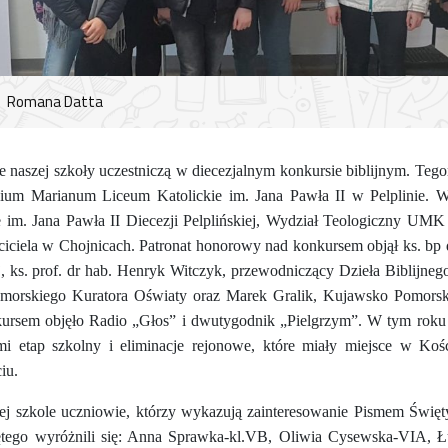
Romana Datta
e naszej szkoły uczestniczą w diecezjalnym konkursie biblijnym. Tego
ium Marianum Liceum Katolickie im. Jana Pawła II w Pelplinie. W
e im. Jana Pawła II Diecezji Pelplińskiej, Wydział Teologiczny UMK
ciciela w Chojnicach. Patronat honorowy nad konkursem objął ks. bp
j, ks. prof. dr hab. Henryk Witczyk, przewodniczący Dzieła Biblijnego
omorskiego Kuratora Oświaty oraz Marek Gralik, Kujawsko Pomorsk
kursem objęło Radio „Głos” i dwutygodnik „Pielgrzym”. W tym roku
mi etap szkolny i eliminacje rejonowe, które miały miejsce w Kośc
iu.
zej szkole uczniowie, którzy wykazują zainteresowanie Pismem Świ
ętego wyróżnili się: Anna Sprawka-kl.VB, Oliwia Cysewska-VIA, 