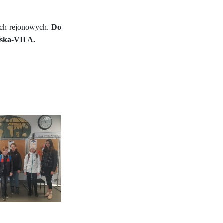
ach rejonowych.
Do
uska-VII A.