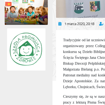
Przejdź do sekcji
PRZEDSZKOLE
1 marca 2020, 20:18
Tradycyjnie od lat uczniowi
organizowany przez Colleg
konkursu są Dzieło Biblijn
Ścięcia Świętego Jana Chrz
Biskup Diecezji Pelplińskie
Małgorzata Bielang p.o. P
Patronat medialny nad kon
Dzieje Apostolskie. Za na
Lęborku, Chojnicach, Świec
Cieszymy się, że są w nas
pracy z lekturą Pisma Świ