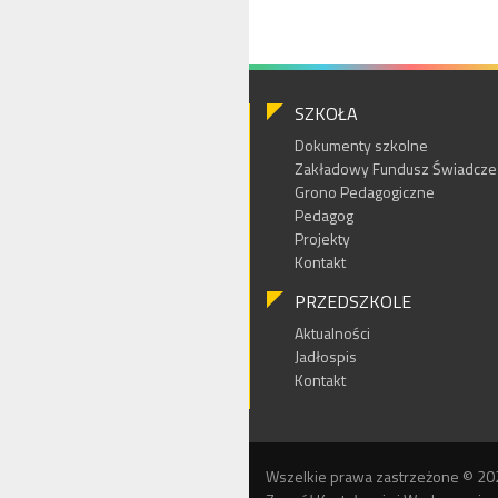
SZKOŁA
Dokumenty szkolne
Zakładowy Fundusz Świadczeń
Grono Pedagogiczne
Pedagog
Projekty
Kontakt
PRZEDSZKOLE
Aktualności
Jadłospis
Kontakt
Wszelkie prawa zastrzeżone © 20