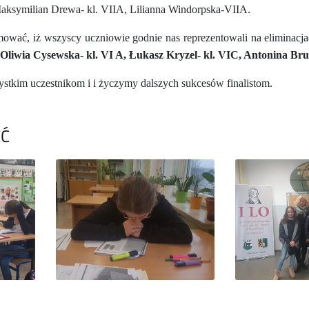
aksymilian Drewa- kl. VIIA, Lilianna Windorpska-VIIA.
ować, iż wszyscy uczniowie godnie nas reprezentowali na eliminacj
ę: Oliwia Cysewska- kl. VI A, Łukasz Kryzel- kl. VIC, Antonina Br
ystkim uczestnikom i i życzymy dalszych sukcesów finalistom.
ĘĆ