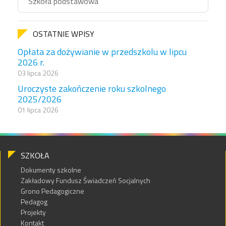
Szkoła podstawowa
OSTATNIE WPISY
Opłata za dożywianie w przedszkolu w lipcu
2026 r.
03 lipca 2026
Uroczyste zakończenie roku szkolnego
2025/2026
01 lipca 2026
SZKOŁA
Dokumenty szkolne
Zakładowy Fundusz Świadczeń Socjalnych
Grono Pedagogiczne
Pedagog
Projekty
Kontakt