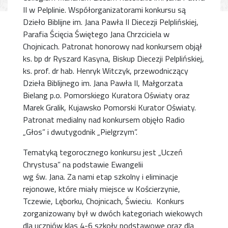
II w Pelplinie. Współorganizatorami konkursu są
Dzieło Biblijne im. Jana Pawła II Diecezji Pelplińskiej,
Parafia Ścięcia Świętego Jana Chrzciciela w
Chojnicach. Patronat honorowy nad konkursem objął
ks. bp dr Ryszard Kasyna, Biskup Diecezji Pelplińskiej,
ks. prof. dr hab. Henryk Witczyk, przewodniczący
Dzieła Biblijnego im. Jana Pawła II, Małgorzata
Bielang p.o. Pomorskiego Kuratora Oświaty oraz
Marek Gralik, Kujawsko Pomorski Kurator Oświaty.
Patronat medialny nad konkursem objęło Radio
„Głos” i dwutygodnik „Pielgrzym”.
Tematyką tegorocznego konkursu jest „Uczeń
Chrystusa” na podstawie Ewangelii
wg św. Jana. Za nami etap szkolny i eliminacje
rejonowe, które miały miejsce w Kościerzynie,
Tczewie, Lęborku, Chojnicach, Świeciu. Konkurs
zorganizowany był w dwóch kategoriach wiekowych
dla uczniów klas 4-6 szkoły podstawowe oraz dla