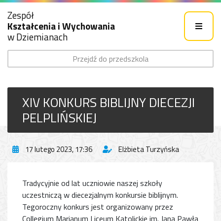
Zespół
Kształcenia i Wychowania
w Dziemianach
Przejdź do przedszkola
XIV KONKURS BIBLIJNY DIECEZJI
PELPLIŃSKIEJ
17 lutego 2023, 17:36
Elżbieta Turzyńska
Tradycyjnie od lat uczniowie naszej szkoły
uczestniczą w diecezjalnym konkursie biblijnym.
Tegoroczny konkurs jest organizowany przez
Collegium Marianum Liceum Katolickie im. Jana Pawła