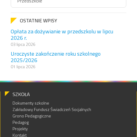
Przedszkole
OSTATNIE WPISY
Opłata za dożywianie w przedszkolu w lipcu
2026 r.
03 lipca 2026
Uroczyste zakończenie roku szkolnego
2025/2026
01 lipca 2026
SZKOŁA
Dokumenty szkolne
Zakładowy Fundusz Świadczeń Socjalnych
Grono Pedagogiczne
Pedagog
Projekty
Kontakt