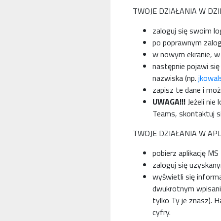
TWOJE DZIAŁANIA W DZ
zaloguj się swoim lo
po poprawnym zalogo
w nowym ekranie, w 
następnie pojawi się 
nazwiska (np.
jkowal
zapisz te dane i moż
UWAGA!!!
Jeżeli nie
Teams, skontaktuj 
TWOJE DZIAŁANIA W APL
pobierz aplikację M
zaloguj się uzyskan
wyświetli się infor
dwukrotnym wpisaniu
tylko Ty je znasz).
cyfry.