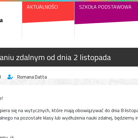
AKTUALNOŚCI
SZKOŁA PODSTAWOWA
a
niu zdalnym od dnia 2 listopada
3
Romana Datta
e!
 opiera się na wytycznych, które mają obowiązywać do dnia 8 listo
alnego na pozostałe klasy lub wydłużenia nauki zdalnej, będziemy
my, iż: