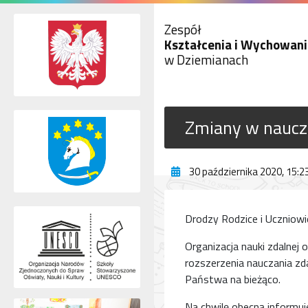
Zespół
Kształcenia i Wychowani
w Dziemianach
Zmiany w naucza
30 października 2020, 15:2
Drodzy Rodzice i Uczniowi
Organizacja nauki zdalnej
rozszerzenia nauczania zd
Państwa na bieżąco.
Na chwilę obecną informuje