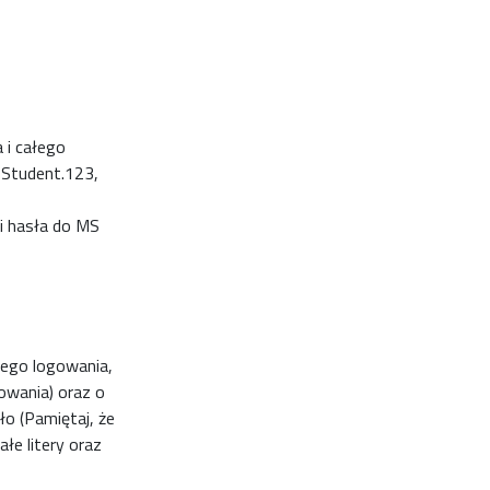
a i całego
 Student.123,
 i hasła do MS
wego logowania,
owania) oraz o
o (Pamiętaj, że
łe litery oraz