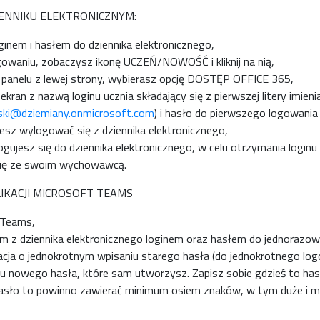
IENNIKU ELEKTRONICZNYM:
ginem i hasłem do dziennika elektronicznego,
waniu, zobaczysz ikonę UCZEŃ/NOWOŚĆ i kliknij na nią,
panelu z lewej strony, wybierasz opcję DOSTĘP OFFICE 365,
ekran z nazwą loginu ucznia składający się z pierwszej litery imieni
ski@dziemiany.onmicrosoft.com
) i hasło do pierwszego logowania
esz wylogować się z dziennika elektronicznego,
 logujesz się do dziennika elektronicznego, w celu otrzymania loginu
się ze swoim wychowawcą.
IKACJI MICROSOFT TEAMS
S Teams,
ym z dziennika elektronicznego loginem oraz hasłem do jednorazo
macja o jednokrotnym wpisaniu starego hasła (do jednokrotnego log
 nowego hasła, które sam utworzysz. Zapisz sobie gdzieś to hasł
 Hasło to powinno zawierać minimum osiem znaków, w tym duże i ma