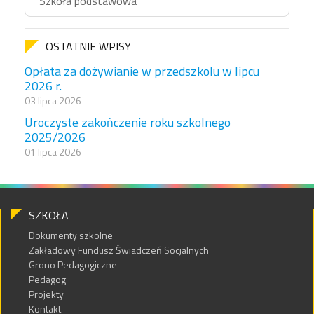
Szkoła podstawowa
OSTATNIE WPISY
Opłata za dożywianie w przedszkolu w lipcu
2026 r.
03 lipca 2026
Uroczyste zakończenie roku szkolnego
2025/2026
01 lipca 2026
SZKOŁA
Dokumenty szkolne
Zakładowy Fundusz Świadczeń Socjalnych
Grono Pedagogiczne
Pedagog
Projekty
Kontakt