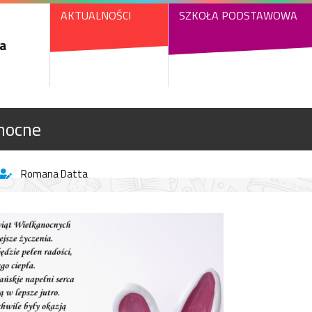
AKTUALNOŚCI
SZKOŁA PODSTAWOWA
a
nocne
Romana Datta