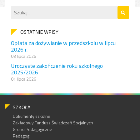
OSTATNIE WPISY
Opłata za dożywianie w przedszkolu w lipcu
2026 r.
03 lipca 2026
Uroczyste zakończenie roku szkolnego
2025/2026
01 lipca 2026
SZKOŁA
Dokumenty szkolne
Zakładowy Fundusz Świadczeń Socjalnych
Grono Pedagogiczne
Pedagog