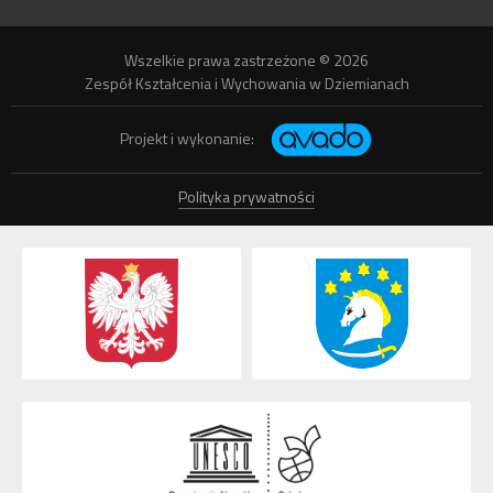
Wszelkie prawa zastrzeżone © 2026
Zespół Kształcenia i Wychowania w Dziemianach
Projekt i wykonanie:
Polityka prywatności