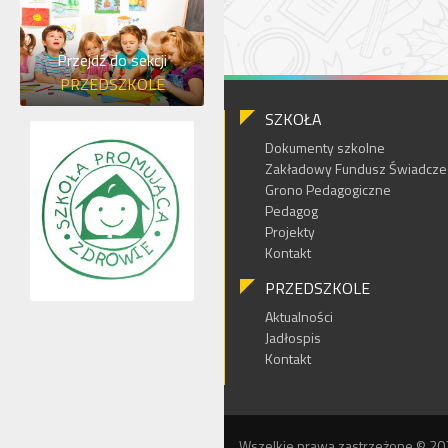
Przejdź do sekcji
PRZEDSZKOLE
SZKOŁA
Dokumenty szkolne
Zakładowy Fundusz Świadczeń
Grono Pedagogiczne
Pedagog
Projekty
Kontakt
PRZEDSZKOLE
Aktualności
Jadłospis
Kontakt
Wszelkie prawa zastrzeżone © 20