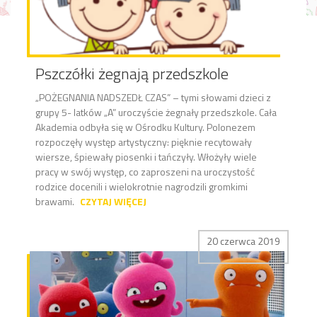
Pszczółki żegnają przedszkole
„POŻEGNANIA NADSZEDŁ CZAS” – tymi słowami dzieci z
grupy 5- latków „A” uroczyście żegnały przedszkole. Cała
Akademia odbyła się w Ośrodku Kultury. Polonezem
rozpoczęły występ artystyczny: pięknie recytowały
wiersze, śpiewały piosenki i tańczyły. Włożyły wiele
pracy w swój występ, co zaproszeni na uroczystość
rodzice docenili i wielokrotnie nagrodzili gromkimi
brawami.
CZYTAJ WIĘCEJ
20 czerwca 2019