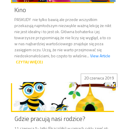
Kino
PASKUDY nie tylko bawią ale przede wszystkim
przekazują najmłodszym niezwykle ważną lekcję że nikt
nie jest idealny i to jest ok. Główna bohaterka i jej
towarzysze przypominają że nie liczy się wygląd, a to co
w nas najbardziej wartościowego znajduje się poza
zasięgiem oczu. Uczą, że nie warto przejmować się
niedoskonałościami, bo często to właśnie...
View Article
CZYTAJ WIĘCEJ
20 czerwca 2019
Gdzie pracują nasi rodzice?
11 czerwca 5- latki (Pszczółki) w ramach cyklu zajęć pt: