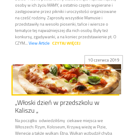
osoby w ich życiu MAMY, a ostatnio często wypierane i
zastępowane przez pikniki i uroczystości organizowane
na cześć rodziny. Zaprosiły wszystkie Mamusie i
przedstawiły na wesoło piosenki, tańce i wiersze o
tematyce tej najważniejszej dla nich osoby. Były też
konkursy, zgadywanki, a na koniec przedstawienie pt. O
CZYM...
View Article
CZYTAJ WIĘCEJ
10 czerwca 2019
„Włoski dzień w przedszkolu w
Kaliszu „
Na początku odwiedziliśmy ciekawe miejsca we
Włoszech: Rzym, Koloseum, Krzywą wieżę w Pizie,
Wenecję a także wulkan: Etna. Wulkan wzbudził chyba