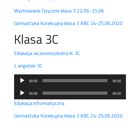
dźwiękowych
Wychowanie fizyczne klasa 3 22.06.-25.06
Gimnastyka Korekcyjna klasa 3 ABC 24-25.06.2020
Klasa 3C
Edukacja wczesnoszkolna kl. 3C
J. angielski 3C
Odtwarzacz
00:00
00:00
plików
Odtwarzacz
dźwiękowych
00:00
00:00
plików
Edukacja informatyczna
dźwiękowych
Gimnastyka Korekcyjna klasa 3 ABC 24-25.06.2020