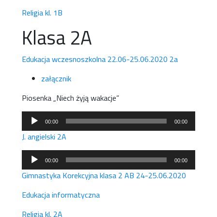
Religia kl. 1B
Klasa 2A
Edukacja wczesnoszkolna 22.06-25.06.2020 2a
załącznik
Piosenka „Niech żyją wakacje”
Odtwarzacz
00:00
00:00
plików
J. angielski 2A
dźwiękowych
Odtwarzacz
00:00
00:00
plików
Gimnastyka Korekcyjna klasa 2 AB 24-25.06.2020
dźwiękowych
Edukacja informatyczna
Religia kl. 2A