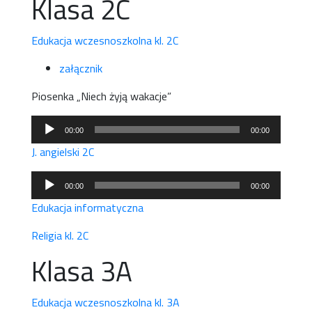
Klasa 2C
Edukacja wczesnoszkolna kl. 2C
załącznik
Piosenka „Niech żyją wakacje”
Odtwarzacz
00:00
00:00
plików
J. angielski 2C
dźwiękowych
Odtwarzacz
00:00
00:00
plików
Edukacja informatyczna
dźwiękowych
Religia kl. 2C
Klasa 3A
Edukacja wczesnoszkolna kl. 3A