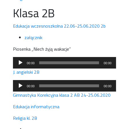
Klasa 2B
Edukacja wczesnoszkolna 22.06-25.06.2020 2b
załącznik
Piosenka „Niech żyją wakacje”
Odtwarzacz
00:00
00:00
plików
J. angielski 2B
dźwiękowych
Odtwarzacz
00:00
00:00
plików
Gimnastyka Korekcyjna klasa 2 AB 24-25.06.2020
dźwiękowych
Edukacja informatyczna
Religia kl. 2B