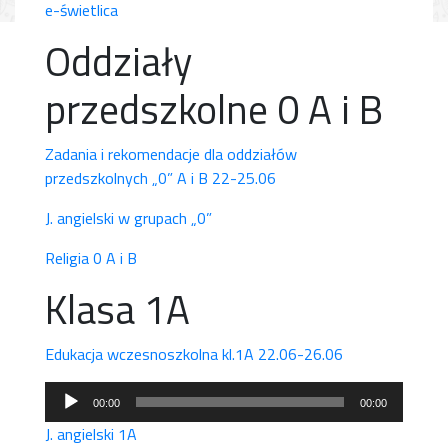
e-świetlica
Oddziały
przedszkolne 0 A i B
Zadania i rekomendacje dla oddziałów
przedszkolnych „0” A i B 22-25.06
J. angielski w grupach „0”
Religia 0 A i B
Klasa 1A
Edukacja wczesnoszkolna kl.1A 22.06-26.06
Odtwarzacz
00:00
00:00
plików
J. angielski 1A
dźwiękowych