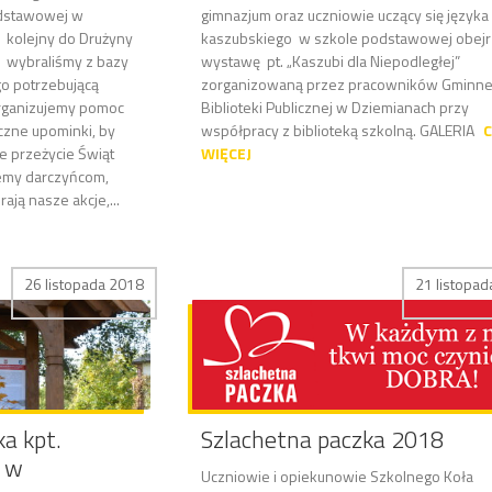
odstawowej w
gimnazjum oraz uczniowie uczący się języka
z kolejny do Drużyny
kaszubskiego w szkole podstawowej obejrz
e wybraliśmy z bazy
wystawę pt. „Kaszubi dla Niepodległej”
o potrzebującą
zorganizowaną przez pracowników Gminne
organizujemy pomoc
Biblioteki Publicznej w Dziemianach przy
czne upominki, by
współpracy z biblioteką szkolną. GALERIA
C
e przeżycie Świąt
WIĘCEJ
emy darczyńcom,
ają nasze akcje,...
26 listopada 2018
21 listopa
a kpt.
Szlachetna paczka 2018
o w
Uczniowie i opiekunowie Szkolnego Koła