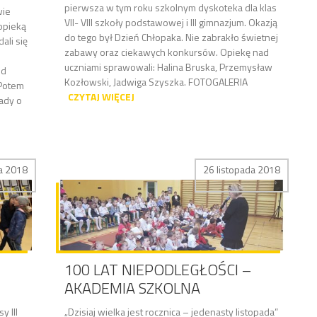
pierwsza w tym roku szkolnym dyskoteka dla klas
wie
VII- VIII szkoły podstawowej i III gimnazjum. Okazją
opieką
do tego był Dzień Chłopaka. Nie zabrakło świetnej
ali się
zabawy oraz ciekawych konkursów. Opiekę nad
.
uczniami sprawowali: Halina Bruska, Przemysław
od
Kozłowski, Jadwiga Szyszka. FOTOGALERIA
 Potem
CZYTAJ WIĘCEJ
ady o
da 2018
26 listopada 2018
100 LAT NIEPODLEGŁOŚCI –
AKADEMIA SZKOLNA
 III
„Dzisiaj wielka jest rocznica – jedenasty listopada”