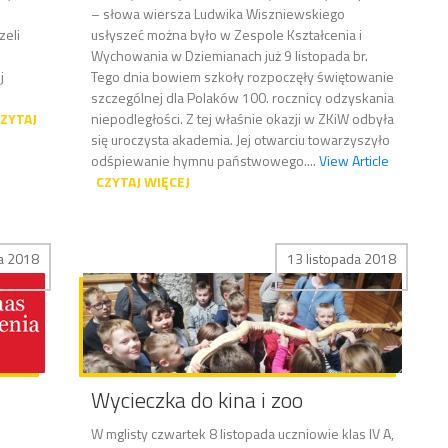
– słowa wiersza Ludwika Wiszniewskiego
eli
usłyszeć można było w Zespole Kształcenia i
Wychowania w Dziemianach już 9 listopada br.
j
Tego dnia bowiem szkoły rozpoczęły świętowanie
szczególnej dla Polaków 100. rocznicy odzyskania
ZYTAJ
niepodległości. Z tej właśnie okazji w ZKiW odbyła
się uroczysta akademia. Jej otwarciu towarzyszyło
odśpiewanie hymnu państwowego....
View Article
CZYTAJ WIĘCEJ
da 2018
13 listopada 2018
Wycieczka do kina i zoo
W mglisty czwartek 8 listopada uczniowie klas IV A,