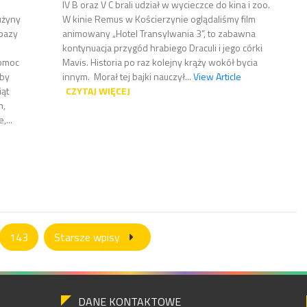
IV B oraz V C brali udział w wycieczce do kina i zoo.
użyny
W kinie Remus w Kościerzynie oglądaliśmy film
 bazy
animowany „Hotel Transylwania 3”, to zabawna
kontynuacja przygód hrabiego Draculi i jego córki
pomoc
Mavis. Historia po raz kolejny krąży wokół bycia
 by
innym. Morał tej bajki nauczył...
View Article
iąt
CZYTAJ WIĘCEJ
m,
...
143
Starsze wpisy
DANE KONTAKTOWE