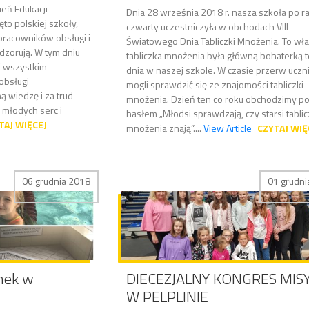
ień Edukacji
Dnia 28 września 2018 r. nasza szkoła po r
to polskiej szkoły,
czwarty uczestniczyła w obchodach VIII
 pracowników obsługi i
Światowego Dnia Tabliczki Mnożenia. To wł
dzorują. W tym dniu
tabliczka mnożenia była główną bohaterką 
ć wszystkim
dnia w naszej szkole. W czasie przerw uczn
obsługi
mogli sprawdzić się ze znajomości tabliczki
 wiedzę i za trud
mnożenia. Dzień ten co roku obchodzimy p
 młodych serc i
hasłem „Młodsi sprawdzają, czy starsi tabli
TAJ WIĘCEJ
mnożenia znają”....
View Article
CZYTAJ WIĘ
06 grudnia 2018
01 grudni
nek w
DIECEZJALNY KONGRES MIS
W PELPLINIE