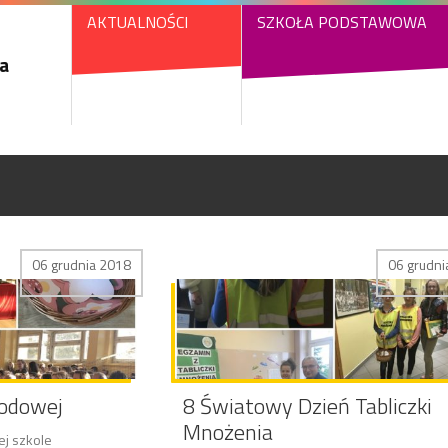
AKTUALNOŚCI
SZKOŁA PODSTAWOWA
a
06 grudnia 2018
06 grudni
rodowej
8 Światowy Dzień Tabliczki
Mnożenia
ej szkole