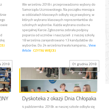
az
We wrześniu 2018 r. przeprowadzono wybory do
Samorządu Uczniowskiego. Na początku miesiąca
aśnie
w oddziałach klasowych odbyły się prawybory, w
tego
których wybrano klasowych reprezentantów do
iowie
szkolnych wyborów. Każda wybrana osoba na
specjalnej Karcie Zgłoszenia zebrała podpisy
od
poparcia od uczniów i nauczycieli z naszej szkoły.
czkę
18 września zarejestrowano 13 kandydatów do
CEJ
wyborów. Do 24 września trwała kampania...
View
Article
CZYTAJ WIĘCEJ
a 2018
01 grudnia 2018
YJNY
Dyskoteka z okazji Dnia Chłopaka
4 października 2018r. w naszej szkole odbyła się