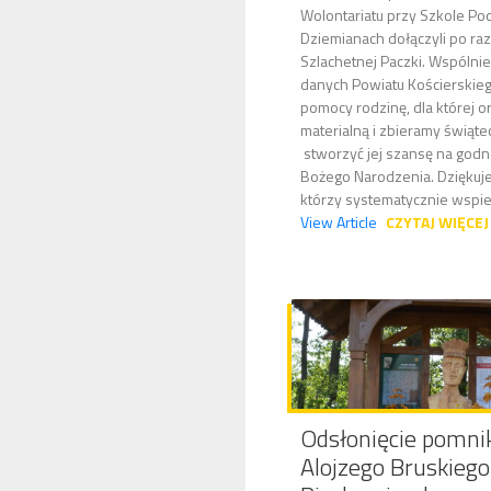
Wolontariatu przy Szkole P
Dziemianach dołączyli po ra
Szlachetnej Paczki. Wspólni
danych Powiatu Kościerskieg
pomocy rodzinę, dla której 
materialną i zbieramy świąte
stworzyć jej szansę na godn
Bożego Narodzenia. Dziękuj
którzy systematycznie wspier
View Article
CZYTAJ WIĘCEJ
Odsłonięcie pomnik
Alojzego Bruskieg