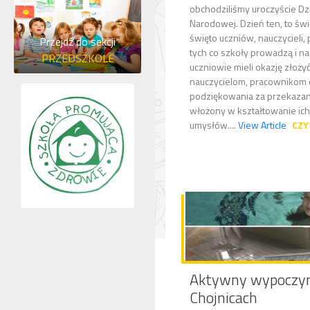
obchodziliśmy uroczyście Dz
Narodowej. Dzień ten, to świę
święto uczniów, nauczycieli,
Przejdź do sekcji
tych co szkoły prowadzą i na
PRZEDSZKOLE
uczniowie mieli okazję złoży
nauczycielom, pracownikom 
podziękowania za przekazaną
włożony w kształtowanie ich
umysłów....
View Article
CZY
Aktywny wypoczy
Chojnicach