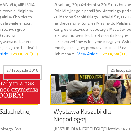
VB, VIIA, VIIB i VIIIA
W sobotę, 20 października 2018 r. członko
aktywnie. Najpierw
Koła Misyjnego z parafii św. Antoniego pod 
ielni w Chojnicach.
ks. Marcina Szopińskiego i Jadwigi Szyszki ud
osła wiele emocji,
na Diecezjalny Kongres Misyjny do Pelplina
ji różnych grup
Kongres uroczyście rozpoczęła Msza św. p
 czas na
przewodnictwem ks. bp. Ryszarda Kasyny.
ływania na basenie.
uczestniczyliśmy w festynie misyjnym. Wykł
mija szybko. Po dwóch
tematyce misyjnej prowadzili m.in. o. Pascal
ticle
CZYTAJ WIĘCEJ
Habimana z...
View Article
CZYTAJ WIĘCEJ
27 listopada 2018
26 listopa
Szlachetnej
Wystawa Kaszubi dla
Niepodległej
kolnego Koła
„KASZUBI DLA NIEPODLEGŁEJ” Uczniowie klasy