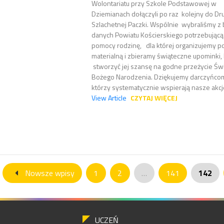
Wolontariatu przy Szkole Podstawowej w
Dziemianach dołączyli po raz kolejny do Dr
Szlachetnej Paczki. Wspólnie wybraliśmy z
danych Powiatu Kościerskiego potrzebującą
pomocy rodzinę, dla której organizujemy 
materialną i zbieramy świąteczne upominki,
stworzyć jej szansę na godne przeżycie Św
Bożego Narodzenia. Dziękujemy darczyńco
którzy systematycznie wspierają nasze akcje,
View Article
CZYTAJ WIĘCEJ
Nowsze wpisy
1
2
…
141
142
UCZEŃ